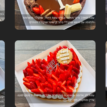
בצק
עוגת פאדג׳ מיקי מאוס - בסיס עוגת פאדג׳ שוקולד מושחתת
ודחוסה עם גנאש שוקולד בלגי קישוטי שוקולד ותותים
עוגת לב אדומה ומאוהבת בצק פריך שקדים, קרם וניל מסקרפונה
עוג
עדין ומתקתק מפוצצת...
תות