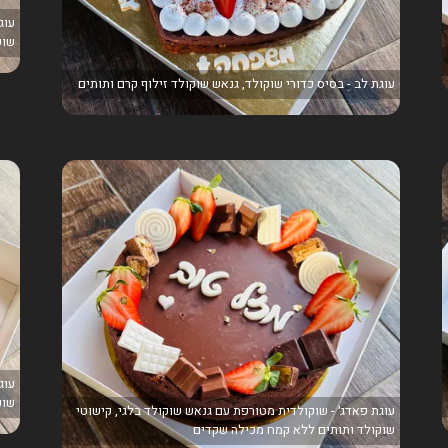
שוק
עוגת לב - בסיס כדורי שוקולד, גנאש שוקולד זילוף קרם ותותים
שוק
עוגת פאדג׳ - שוקולדית מטורפת עם גנאש שוקולד בלגי, קישוטי
שוקולד ותותים ללא קמח מכילה שקדים