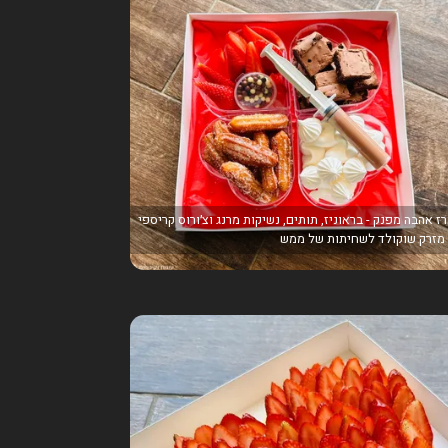
ז אהבה מפנק - בראוניז, תותים, נשיקות מרנג וצ׳ורוס קריספי
מזרק שוקולד לשחיתות של ממש