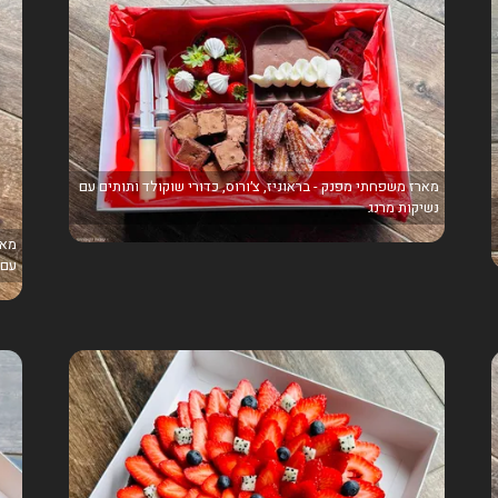
מארז משפחתי מפנק - בראוניז, צ׳ורוס, כדורי שוקולד ותותים עם
נשיקות מרנג
מאר
עם 