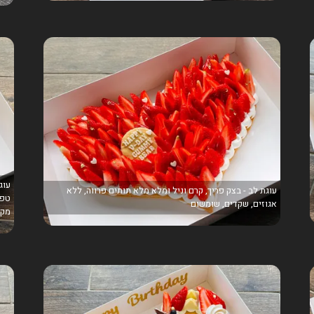
עוגת לב - בצק פריך, קרם וניל ומלא מלא תותים פרווה, ללא
טפט
אגוזים, שקדים, שומשום
מקו