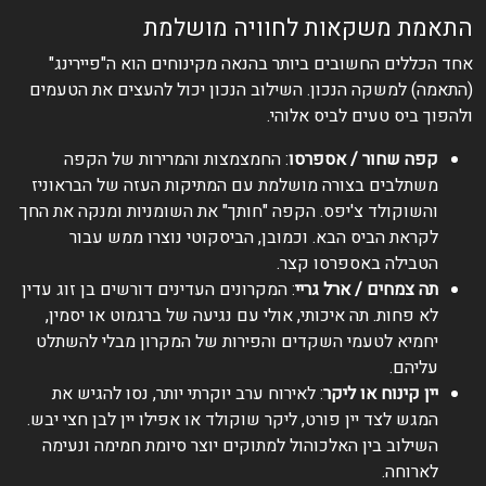
התאמת משקאות לחוויה מושלמת
אחד הכללים החשובים ביותר בהנאה מקינוחים הוא ה"פיירינג"
(התאמה) למשקה הנכון. השילוב הנכון יכול להעצים את הטעמים
ולהפוך ביס טעים לביס אלוהי.
קפה שחור / אספרסו
: החמצמצות והמרירות של הקפה
משתלבים בצורה מושלמת עם המתיקות העזה של הבראוניז
והשוקולד צ'יפס. הקפה "חותך" את השומניות ומנקה את החך
לקראת הביס הבא. וכמובן, הביסקוטי נוצרו ממש עבור
הטבילה באספרסו קצר.
תה צמחים / ארל גריי
: המקרונים העדינים דורשים בן זוג עדין
לא פחות. תה איכותי, אולי עם נגיעה של ברגמוט או יסמין,
יחמיא לטעמי השקדים והפירות של המקרון מבלי להשתלט
עליהם.
יין קינוח או ליקר
: לאירוח ערב יוקרתי יותר, נסו להגיש את
המגש לצד יין פורט, ליקר שוקולד או אפילו יין לבן חצי יבש.
השילוב בין האלכוהול למתוקים יוצר סיומת חמימה ונעימה
לארוחה.