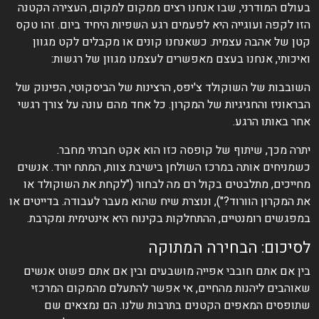
בעולם המודרני, שבו אנחנו רצים ממקום למקום, העצירה הקטנה
הזו לקפה ועוגייה היא לפעמים רגע השפיות היחיד ביום. זהו טקס
קטן של אהבה עצמית. כשאנחנו קונים או מקבלים לקט מגוון
ואיכותי, אנחנו בעצם מאפשרים לעצמנו מגוון של רגשות:
השובבות של השוקולד צ'יפס, הרצינות של הביסקוטי, הפינוק של
הבראוניז והחגיגיות של המקרון. כל אחד מהם עונה על צורך רגשי
אחר באותו הרגע.
יתרה מכך, שיתוף של קופסה כזו הוא אקט חברתי מחבר.
כשמניחים אותה במרכז השולחן בישיבת צוות, המתח יורד. אנשים
מחייכים, מתלבטים בקול רם מה לבחור ("לקחת את השוקולד או
את המקרון הוורוד?"), ונוצרת שיח שהוא מעבר לעבודה. בדייטים או
במפגשים רומנטיים, ההתחלקות בקינוח היא אינטימית ומקרבת.
לסיכום: הבחירה המתוקה
בין אם אתם חובבי אפייה מושבעים ובין אם אתם פשוט אנשים
שאוהבים ליהנות מהחיים, אי אפשר להתעלם מהמקום המרכזי
שתופסים המאפים הקטנים בתרבות שלנו. הם נמצאים שם