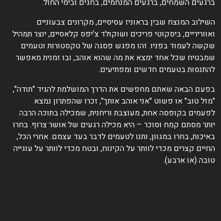
ברגעים השמחים, ברגעים המנחמים, בחגים ובימי החול.
השילוב המנצח שבין בראוניז עסיסיים, מקרונים צבעוניים
ואווריריים, ביסקוטי פריכים ושוקולד צ'יפס קלאסיים, יוצר תמהיל
שקשה לעמוד בפניו. זהו מפגש פסגה של טקסטורות וטעמים
שמבטיח שכל אחד ימצא את מה שהוא אוהב, ובו זמנית מאפשר
להתנסות בטעמים חדשים ומפתיעים.
בפעם הבאה שאתם מחפשים את הדרך המושלמת להגיד "תודה",
"מזל טוב" או פשוט "אני אוהב אותך", זכרו שהפתרון נמצא
לפעמים בקופסה אחת, מעוצבת וריחנית, שמכילה בתוכה הרבה
יותר מסתם קמח וסוכר – היא מכילה רגעים של אושר צרוף. בחרו
באיכות, בחרו במגוון, ותנו לטעמים לדבר בעד עצמם. אחרי הכל,
החיים קצרים מכדי לוותר על הקינוח, ובטח מכדי לוותר על עוגייה
טובה (או ארבע).