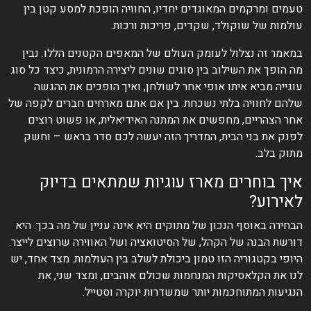
טעמים ומרקמים המאוגדים יחדיו, החוויה הופכת למסע קטן בין
עולמות של שוקולד, שקדים, פריכות ורכות.
במאמר זה נצלול לעומק העולם של המאפים הקטנים הללו. נבין
מה הופך את השילוב בין סוגים שונים ליצירה הרמונית, כיצד כל סוג
עוגייה מביא איתו אופי אחר לשולחן, ואיך הופכים את ההגשה
שלהם לחוויה בלתי נשכחת. בין אם אתם מארחים חברים לקפה של
אחר הצהריים, מחפשים את המתנה האידיאלית, או פשוט רוצים
לפנק את בני הבית, המדריך הזה יעשה לכם סדר בראש – וחשק
מתוק בלב.
איך בוחרים מארז עוגיות שמתאים בדיוק
לאירוע?
הבחירה באוסף הנכון של מתוקים היא אינה עניין של מה בכך. היא
דורשת הבנה של הקהל, של הסיטואציה ושל האווירה שרוצים לייצר.
היופי בקטגוריה הזו טמון ביכולת לשלב בין העולמות. מצד אחד, יש
לנו את הקלאסיקות המנחמות שכולם אוהבים, ומצד שני, את
הנגיעות המתוחכמות יותר שמשדרות יוקרה וסטייל.