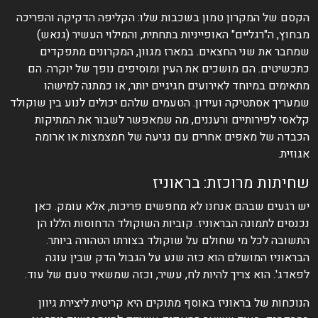
הקסם של המקרון טמון בשכבות שלו: הקליפה הדקיקה והפריכה
מבחוץ, ה"רגליים" האופייניות בתחתית, והמילוי העשיר (גנאש)
שמחבר את שני החצאים. במארז מגוון, המקרונים מתפקדים
כתכשיטים. הם מושכים את העין ומוסיפים נופך של יוקרה. הם
מתאימים במיוחד לאירועים חגיגיים יותר, או כמתנה למישהו
שמעריך אסתטיקה ועידון. הטעמים שלהם יכולים לנוע בין שוקולד
קלאסי לפירותיים ורעננים, מה שמאפשר לשבור את המתיקות
הכבדה של מאפים אחרים עם נגיעה של חמצמצות או ארומה
אגוזית.
שחיתות מרוכזת: בראוניז
יש רגעים שבהם אנחנו לא מחפשים פריכות, אלא עומק. כאן
נכנסים לתמונה הבראוניז. קוביות השוקולד הדחוסות הללו הן
התשובה לכל מי שחולם על שוקולד בצורתו הטהורה ביותר.
הבראוניז המושלם הוא כזה שנע על הגבול הדק שבין עוגה
לפאדג'. הוא צריך להיות לח, עשיר, וכזה שמשאיר טעם של עוד.
הנוכחות של בראוניז באוסף מתוקים היא קריטית ליצירת גיוון