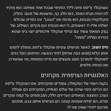
השוקולד צ'יפס פונה לילד הפנימי שבכל אחד מאיתנו. הוא מזכיר
לנו חזרה מבית הספר, כוס חלב קר, ופשטות של פעם. כחלק
מקולקציה מגוונת, הוא מהווה את "העוגן". זהו הפריט שכולם
ישלחו אליו יד ראשונים, כי הוא מבטיח וגם מקיים. השילוב של
בצק חמאתי עשיר עם נטיפי שוקולד איכותיים יוצר ביס שהוא
הגדרת המילה "נחמה".
טיפ חשוב
: כאשר מגישים עוגיות שוקולד צ'יפס, מומלץ לחמם
אותן קלות (ממש כמה שניות) לפני ההגשה. החימום הקל גורם
לשוקולד להתרכך מעט ומעצים את הריח החמאתי, מה שמשדרג
את החוויה פלאים.
האלגנטיות הצרפתית: מקרונים
בקצה השני של הסקאלה, עומדים המקרונים. אם השוקולד צ'יפס
הם הג'ינס והטי-שירט של עולם האפייה, המקרונים הם שמלת
הערב הנוצצת. המאפים העדינים הללו, המבוססים על קמח שקדים
ומרנג, הם יצירת אומנות קטנה. הם מביאים איתם צבע, תחכום
ומרקם ייחודי שאין שני לו.