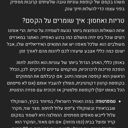
משהו בקסם של קופסת עוגיות טובה שלעיתים קרובות מספיק
בפני עצמו כדי להעלות חיוך ענק.
טריות ואחסון: איך שומרים על הקסם?
אחת השאלות הנפוצות ביותר נוגעת לשמירה על טריות. הרי אנחנו
רוצים שכל ביס יהיה מושלם כמו ברגע האפייה. האתגר במארזים
משולבים הוא שלכל מאפה יש את התנאים האידיאליים שלו, אבל
ישנם כמה כללי אצבע שיעזרו לכם ליהנות מהם לאורך זמן.
באופן כללי, האויב הגדול ביותר של עוגיות הוא הלחות. לחות
הופכת פריכות לרכרוכיות, ומרקמים עדינים לדביקים. לכן, הכלל
הראשון הוא קופסה אטומה היטב. אם קיבלתם את המתוקים
בקופסת קרטון דקורטיבית, מומלץ להעביר אותם (אם לא סיימתם
הכל באותו יום!) לקופסת פלסטיק או זכוכית עם סגירה הרמטית.
טמפרטורה
: במזג האוויר הישראלי, במיוחד בקיץ, השוקולד
שבבראוניז ובשוקולד צ'יפס עלול להימס. מצד שני, מקרר
עלול לייבש מאפים מסוימים. ההמלצה היא לשמור במקום
קריר ומוצל בבית (כמו מזווה). אם חם מאוד, המקרר הוא