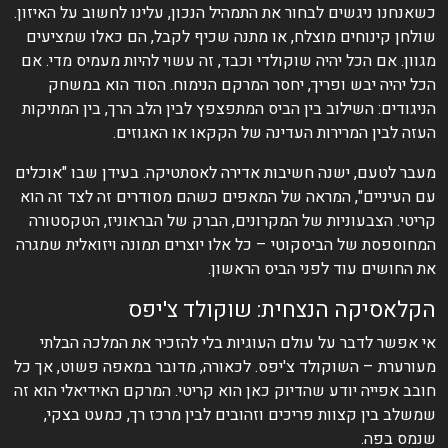
כשאנחנו ניגשים לבחור את התמהיל הנכון, עלינו לחשוב על האיזון.
שולחן קינוחים מוצלח, או מתנה שכיף לקבל, הם כאלו שמציעים
מגוון. אם הכל יהיה שוקולדי וכבד, זה עשוי להיות מעמיס מדי. אם
הכל יהיה יבש ופריך, יחסר המרקם הנימוח. הסוד הוא במשחק
הניגודים: השילוב בין הביס המתפצפץ לבין הלב הרך, בין המתיקות
העזה לבין המרירות העדינה של הקקאו או האגוזים.
מעבר לטעם, ישנה חשיבות אדירה לאסתטיקה. בעידן שבו "אוכלים
עם העיניים", המראה של המאפים כשהם מסודרים זה לצד זה הוא
קריטי. הצבעוניות של המקרונים, הברק של הבראוניז, הטקסטורה
המחוספסת של הביסקוטי – כל אלו יוצרים תמונה ויזואלית שמגרה
את החושים עוד לפני הביס הראשון.
הקלאסיקה הנצחית: שוקולד צ'יפס
אי אפשר לדבר על עולם העוגיות בלי להזכיר את המלכה הבלתי
מעורערת – השוקולד צ'יפס. לכאורה, מדובר במאפה פשוט, אך כל
חובב אפייה יודע שהדיוק כאן הוא קריטי. המרקם האידיאלי הוא זה
שמשלב בין קצוות פריכים וזהובים לבין מרכז רך, כמעט בצקי,
שנמס בפה.