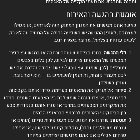
ומהנה שמדגיש את טעמי הקלייה של האגוזים.
אומנות ההגשה והאירוח
כאשר אתם מגישים את המגוון המתוק הזה לאורחים, או אפילו
לעצמכם, לאופן ההגשה יש השפעה גדולה על החוויה. זה לא רק
"לשים עוגיות בצלחת". מדובר ביצירת רגע.
כלי ההגשה
: בחרו בצלחת שטוחה ורחבה או במגש עץ כפרי.
הצבעים של המאפים צריכים לבלוט, לכן כלים בצבעים
ניטרליים (לבן, שמנת, עץ טבעי) יעשו עבודה נהדרת. אם יש
לכם מעמד קומות, זה הזמן להשתמש בו – הוא יוצר גובה
ועניין בשולחן.
סידור
: אל תזרקו את המאפים בערימה. סדרו אותם בקבוצות
לפי סוגים, או צרו דוגמה שמשלבת בין הצבעים השונים. הניחו
את המקרונים הצבעוניים במרכז או פזרו אותם כנקודות צבע
בין הביסקוטי הארוכים לריבועי הבראוניז הכהים.
תוספות
: שדרגו את המגש עם מעט פירות טריים (תותים או
ענבים משתלבים נהדר), מקלות קינמון לקישוט, או אפילו
פרחים אכילים אם אתם מרגישים יצירתיים במיוחד.