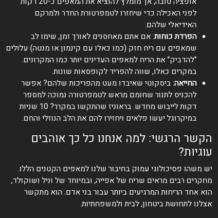
אופציה טובה, אך מומלץ להוציא את המאפים כ-20 דקות
לפני האכילה כדי שיחזרו לטמפרטורת החדר ולמרקם
האידיאלי שלהם.
הפרדת כוחות
: אם אתם מאחסנים לאורך זמן, שימו לב
שמאפים עם ריח חזק (כמו כאלו עם קינמון או מנטה) עלולים
"להדביק" את הריח למאפים העדינים יותר כמו המקרונים.
במקרים כאלו, שווה להפריד לקופסאות שונות.
החייאה
: ביסקוטי שאיבדו מעט מהפריכות שלהם? אפשר
להכניס לתנור שחומם מראש לטמפרטורה נמוכה למספר
דקות לייבוש מחדש. בראוניז שהתקשו במקרר? 10 שניות
במיקרוגל יעשו פלאים ויחזירו להם את הלב הנוזלי והחם.
הקשר הרגשי: למה אנחנו כל כך אוהבים
עוגיות?
יש משהו פסיכולוגי עמוק בחיבור שלנו למאפים הקטנים הללו.
מחקרים רבים מראים שריח של אפייה, ובמיוחד של וניל ושוקולד,
הוא אחד הריחות המרגיעים ביותר עבור בני אדם. הוא מתקשר
אצלנו לתחושת ביטחון, לבית ולמשפחתיות.