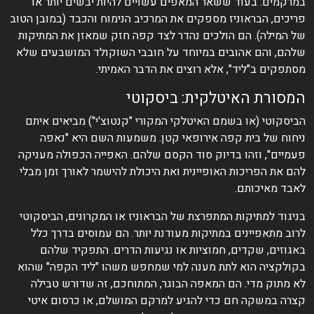
במרקמים. בעוד ששאר המאפים עשויים להיות יבשים יותר או
פריכים, הבראוניז מספקים את המרכיב הנימוח והכבד (במובן הטוב
של המילה). הם הולכים נהדר לצד קפה חזק שמאזן את המתיקות
שלהם, והם אהובים במיוחד על חובבי השוקולד המושבעים שלא
מסתפקים ב"ליד", אלא רוצים את הדבר האמיתי.
המסורת האיטלקית: ביסקוטי
הביסקוטי (או בשמם האיטלקי המקורי "קנטוצ'י") מביאים איתם
ניחוח של בית קפה אירופאי קטן. משמעות השם היא "נאפה
פעמיים", וזהו בדיוק סוד הקסם שלהם. האפייה הכפולה מעניקה
להם את הפריכות האופיינית ואת היכולת להישמר לאורך זמן מבלי
לאבד מאיכותם.
בניגוד למתיקות המתפרצת של הבראוניז או המקרונים, הביסקוטי
לרוב מתאפיינים במתיקות מעודנת יותר. הם עמוסים בדרך כלל
באגוזים, שקדים, חמוציות או נגיעות הדרים. התפקיד שלהם
בקולקציה הוא לתת מענה למי שמחפש משהו "ליד הקפה" שהוא
לא מתוק מדי. הם המאפה הבוגר, המתוחכם, זה שדורש טבילה
קצרה במשקה חם כדי להגיע למרקם המושלם, או כרסום איטי