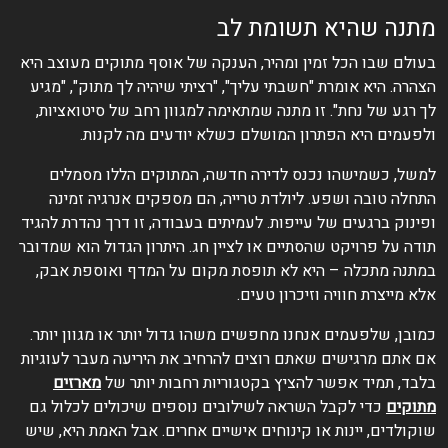
מתנה שהיא תשומת לב
בעולם שבו הכל זמין ומהיר, הענקה של אוסף מתוקים מעוצב היא
הצהרה. היא אומרת "חשבתי עליך", "רציתי שיהיה לך מתוק", "מגיע
לך רגע של נחת". זו מתנה שמתאימה למגוון רחב של סיטואציות,
ולפעמים היא הפתרון המושלם כשלא יודעים מה לקנות.
למשל, כשמישהו נכנס לדירה חדשה, המתוקים הללו מסמלים
התחלה טובה ושפע. ליולדת טרייה, הם מספקים אנרגיה זמינה
ופינוק ברגעים של עייפות. לעמיתים בעבודה, זו דרך נהדרת להגיד
תודה על פרויקט שהסתיים או לציין חג. היתרון הגדול הוא שמדובר
במתנה מתכלה – היא לא תופסת מקום על המדף ואוספת אבק,
אלא מייצרת חוויה וזיכרון טעים.
כמובן, שלפעמים אנחנו מחפשים משהו גדול יותר או מגוון יותר.
אם אתם מרגישים שאתם רוצים להרחיב את היריעה מעבר לעוגיות
בלבד, תמיד אפשר להציץ בקטגוריות רחבות יותר של
מארזים
מתוקים
כדי לקבל השראה לשילובים נוספים שיכולים לכלול גם
שוקולדים, יינות או קינוחים אישיים אחרים. אבל האמת היא, שיש