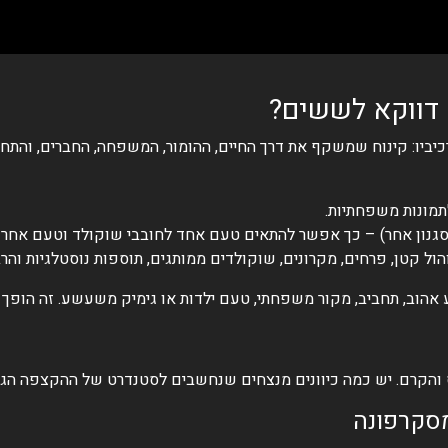
יביו: קינוח שמשקף את דרך החיים, ההומור, המשפחה, החברים, והתח
תמונות משפחתיות.
נון אחר) – כך אפשר להתאים טעם אחד לחובבי שוקולד וטעם אחר לאוה
ל קטן, פרחים, מקרונים, שוקולדים ממותגים, תוספות נוסטלגיות והרב
 אהוב, תחביב, מקור משפחתי, טעם ילדות או גימיק משעשע. זה הופך
 והקרם. יש כמה כיוונים מנצחים שנחשבים לסטנדרט של ההקצפה הגב
מסקרפונה