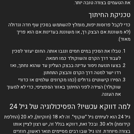
את הטעמים בצורה טובה יותר.
טכניקת החיתוך
כדי לקבל פרוסות יפות, מומלץ להשתמש בסכין שף חדה וגדולה
(לא משוננת אם הבצק רך, או משוננת בעדינות אם הוא פריך
מאוד).
טבלו את הסכין במים חמים ונגבו אותה. החום יעזור לסכין
לעבור דרך הקרם והשוקולד כמו חמאה.
בצעו תנועת ניסור עדינה בבצק העליון עד שהוא נחתך, ואז
רדו ישר למטה דרך הקרם והבצק התחתון.
הסירו קישוטים גדולים (כמו מקרונים שלמים או כדורי
שוקולד) הצידה לפני החיתוך באזור הספציפי, כדי לא למעוך
את העוגה.
למה דווקא עכשיו? הפסיכולוגיה של גיל 24
גיל 24 הוא לעיתים גיל "שקוף". זה לא 18 (חוקיות), לא 20 (החלפת
קידומת) ולא 30. ובכל זאת, דווקא בגלל זה, יש רצון לציין אותו
בצורה מיוחדת. זהו גיל שבו רבים מסיימים תואר ראשון, חוזרים