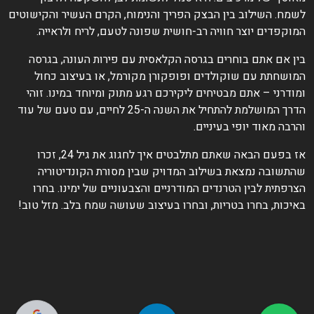
לשמח. השילוב בין הבצק הפריך והנימוח, הקרם העשיר והקישוטים
המוקפדים יוצר חוויה רב-חושית שפונה לטעם, לריח ולראייה.
בין אם אתם בוחרים בגרסה הקלאסית עם פירות העונה, בגרסה
המושחתת עם שוקולדים ופופקורן מקורמל, או בעיצוב כחול
ומודרני – אתם מבטיחים ליקירכם רגע מתוק ומיוחד במינו. זוהי
הדרך המושלמת להתחיל את השנה ה-25 לחיים, עם טעם של עוד
והרבה מאוד יופי בעיניים.
אז בפעם הבאה שאתם מתלבטים איך לחגוג את גיל 24, זכרו
שהתשובה נמצאת בשילוב המדויק שבין מסורת הקונדיטוריה
הצרפתית לבין הטרנדים המודרניים והצבעוניים של ימינו. בחרו
באיכות, בחרו בטריות, ובחרו בעיצוב שעושה שמח בלב. מזל טוב!