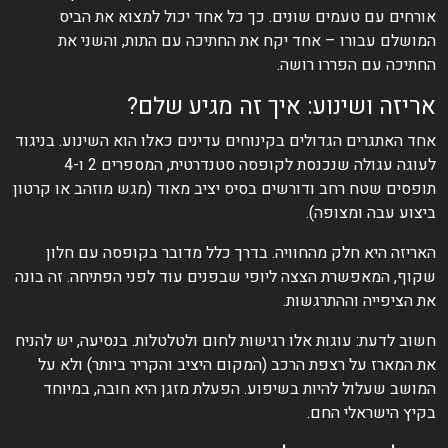
אורחים עם טעמים שונים. כך כל אחד יכול למצוא את הביס
המושלם עבורו – אחד יקח את החתיכה עם התות, והשני את
החתיכה עם הפררו רושה.
אריזה ושינוע: איך זה מגיע שלם?
אחד האתגרים הגדולים בקינוחים עדינים כאלו הוא השינוע. בניגוד
לעוגה עגולה שנכנסת לקופסה סטנדרטית, המספרים 2 ו-4
תופסים שטח רחב ודורשים בסיס יציב מאוד (מגש מוזהב או קרטון
ביצוע עבה ומצופה).
האריזה היא חלק מהחוויה. בדרך כלל מדובר בקופסה עם חלון
שקוף, המאפשרת הצצה ליופי שבפנים עוד לפני הפתיחה. זה בונה
את הציפייה וההתרגשות.
חשוב לדעת: עוגות אלו רגישות לחום ולטלטלות. בנסיעה, יש להניח
את המארז על רצפת הרכב (המקום היציב והקריר ביותר) ולא על
המושב שעלול להיות בשיפוע. הפעלת מזגן היא חובה, במיוחד
בקיץ הישראלי החם.