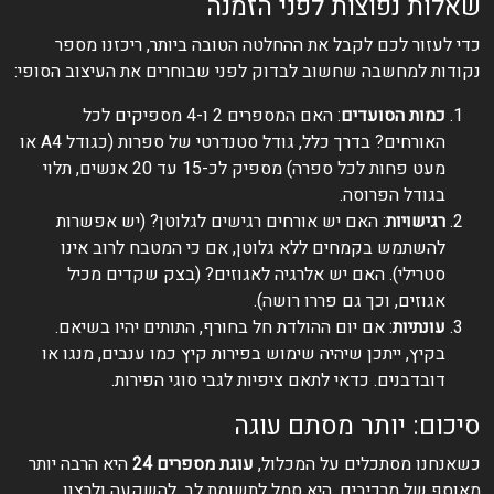
שאלות נפוצות לפני הזמנה
כדי לעזור לכם לקבל את ההחלטה הטובה ביותר, ריכזנו מספר
נקודות למחשבה שחשוב לבדוק לפני שבוחרים את העיצוב הסופי:
כמות הסועדים
: האם המספרים 2 ו-4 מספיקים לכל
האורחים? בדרך כלל, גודל סטנדרטי של ספרות (כגודל A4 או
מעט פחות לכל ספרה) מספיק לכ-15 עד 20 אנשים, תלוי
בגודל הפרוסה.
רגישויות
: האם יש אורחים רגישים לגלוטן? (יש אפשרות
להשתמש בקמחים ללא גלוטן, אם כי המטבח לרוב אינו
סטרילי). האם יש אלרגיה לאגוזים? (בצק שקדים מכיל
אגוזים, וכך גם פררו רושה).
עונתיות
: אם יום ההולדת חל בחורף, התותים יהיו בשיאם.
בקיץ, ייתכן שיהיה שימוש בפירות קיץ כמו ענבים, מנגו או
דובדבנים. כדאי לתאם ציפיות לגבי סוגי הפירות.
סיכום: יותר מסתם עוגה
כשאנחנו מסתכלים על המכלול,
עוגת מספרים 24
היא הרבה יותר
מאוסף של מרכיבים. היא סמל לתשומת לב, להשקעה ולרצון