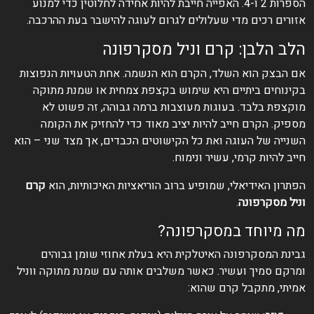
הספרות 2 ו-4. האפייה חייבת להיות אחידה לחלוטין כדי למנוע
אזורים רכים מדי שעלולים לגרום לעוגה להישבר בעת ההרכבה.
הלב הלבן: קרם וניל מסקרפונה
אם הבצק הוא השלד, הקרם הוא הנשמה. אחת הטעויות הנפוצות
בקינוחים ביתיים היא שימוש בקצפת צמחית או שמנת מתוקה
מוקצפת בלבד. בעוגות מעוצבות ברמה גבוהה, זה פשוט לא
מספיק. הקרם חייב להיות יציב מאוד כדי להחזיק את הקומה
השנייה של העוגה ואת כל הקישוטים הכבדים, אך מצד שני – הוא
חייב להיות קרמי, עשיר ונימוח.
הפתרון האידיאלי, שמופיע ברוב הוריאציות האיכותיות, הוא
קרם
וניל מסקרפונה
.
מה מיוחד במסקרפונה?
גבינת המסקרפונה האיטלקית היא בעלת אחוזי שומן גבוהים
ומרקם סמיך ועשיר. כאשר משלבים אותה עם שמנת מתוקה ווניל
אמיתי, מתקבל קרם שהוא: