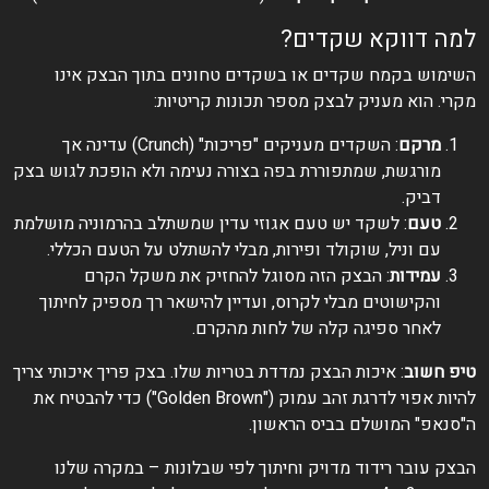
למה דווקא שקדים?
השימוש בקמח שקדים או בשקדים טחונים בתוך הבצק אינו
מקרי. הוא מעניק לבצק מספר תכונות קריטיות:
מרקם
: השקדים מעניקים "פריכות" (Crunch) עדינה אך
מורגשת, שמתפוררת בפה בצורה נעימה ולא הופכת לגוש בצק
דביק.
טעם
: לשקד יש טעם אגוזי עדין שמשתלב בהרמוניה מושלמת
עם וניל, שוקולד ופירות, מבלי להשתלט על הטעם הכללי.
עמידות
: הבצק הזה מסוגל להחזיק את משקל הקרם
והקישוטים מבלי לקרוס, ועדיין להישאר רך מספיק לחיתוך
לאחר ספיגה קלה של לחות מהקרם.
טיפ חשוב
: איכות הבצק נמדדת בטריות שלו. בצק פריך איכותי צריך
להיות אפוי לדרגת זהב עמוק ("Golden Brown") כדי להבטיח את
ה"סנאפ" המושלם בביס הראשון.
הבצק עובר רידוד מדויק וחיתוך לפי שבלונות – במקרה שלנו