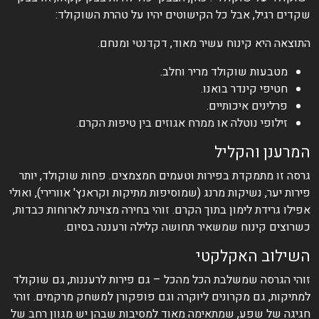
שקדים רגיל, אבל כל הקישוטים יהיו על טהרת השוקולד:
התוצאה היא קינוח עשיר מאוד, דקדנטי ומנחם.
מטבעות שוקולד מריר וחלב.
חטיפי קינדר בואנו.
פרלינים איכותיים.
זילופי נוטלה או ממרח אגוזים בין טיפות הקרם.
המרענן והקליל
גרסה זו מתמקדת בפירות וטעמים חמצמצים. פחות שוקולד, יותר
פירות יער, נשיקות מרנג (שמוסיפות מתיקות וקראנץ' אוורירי), ואולי
אפילו גרידת לימון בתוך הקרם. זוהי בחירה מצוינת לארוחות כבדות,
כשרוצים קינוח שמשאיר תחושה קלילה ורעננה בסיום.
השילוב האקלקטי
זוהי הגרסה שמשלבת הכל מהכל – גם פירות לרעננות, גם שוקולד
למתיקות, גם מקרונים ליוקרה וגם פופקורן למשחק מרקמים. זוהי
חגיגה של שפע, שמתאימה מאוד למסיבות שבהן יש מגוון רחב של