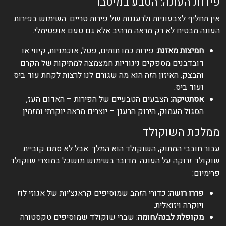
פירות העונה: הטבע במיטבו
אין תחליף לצבעוניות ולרעננות של פירות טריים. השימוש בפירות
העונה מבטיח לא רק מראה מרהיב אלא גם טעם אופטימלי.
חמיצות מאזנת
: פירות כמו תותים, פטל, אוכמניות, קיווי או
דובדבנים מספקים ניגודיות חמצמצה למתיקות של הקרם
והבצק. האיזון הזה הוא מה שגורם לנו לרצות לקחת עוד ביס
ועוד ביס.
אסתטיקה
: הצבעים הטבעיים של הפירות – האדום העז,
הסגול העמוק, הירוק הרענן – יוצרים מראה יוקרתי ומזמין.
ממלכת השוקולד
עבור חובבי המתוק, השוקולד הוא המלך. אבל לא סתם קוביית
שוקולד זרוקה על העוגה. מדובר בשימוש מושכל במוצרי שוקולד
פרימיום:
פררו רושה
: כדורי הזהב שמוסיפים קראנצ'יות של אגוזי לוז
ויוקרה ויזואלית.
מקופלת לבנה/חומה
: שברי שוקולד שמוסיפים טקסטורה