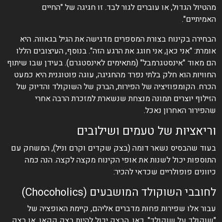
מהטיול הגדול, או עוברים לגור לבד. זו חגיגה של "החיים
האמיתיים".
הבחירה בקינוח בצורת המספרים מדגישה את הגיל בגאווה. היא
אומרת: "אני כאן, אני חוגג את הרגע הזה". בנוסף, העיצובים הללו
הם מאוד "אינסטגרמבל" (מתאימים לאינסטגרם). בעידן שבו שיתוף
החוויות הוא חלק בלתי נפרד מהחגיגה, עוגה פוטוגנית היא כמעט
הכרח. הקומפוזיציה של הפירות, הברק של השוקולד והדיוק של
הזילוף יוצרים תמונה מנצחת שנשארת למזכרת הרבה אחרי
שהפירור האחרון נאכל.
וריאציות של טעמים ושילובים
בעוד שהבסיס נשאר דומה (בצק שקדים וקרם וניל), המשחק עם
התוספות יכול לשנות את אופי הקינוח מקצה לקצה. הנה כמה
כיוונים פופולריים שכדאי להכיר:
לחובבי השוקולד המושבעים (Chocoholics)
עבור אלו שפירות פחות מדברים אליהם, קיימת האופציה של
"שוקולד על שוקולד". כאן, הבצק יכול להיות בצק קקאו, או בצק