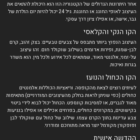
אחד היתרונות הגדולים של הקטגוריה הזו הוא היכולת להתאים את
העיצוב לאופי החוגג או החוגגת. גיל 24 יכול להיות יום הולדת של
גבר, אישה, או אפילו ציון דרך עסקי.
הקו הנקי והקלאסי
העיצוב הנפוץ ביותר מתבסס על צבעים טבעיים: בצק זהוב, קרם
לבן-שמנת, ופירות אדומים בשילוב שוקולד חום. זהו עיצוב
על-זמני, אלגנטי מאוד, שמתאים לכל אירוע ולכל מין. הוא משדר
בגרות ואיכות.
הקו הכחול והנועז
לעיתים רוצים לצאת מהקופסה. וריאציות הכוללות אלמנטים
כחולים (כפי שניתן לראות בחלק מהעיצובים המודרניים) מתאימות
מאוד לגברים, או למסיבות קונספט. הכחול יכול לבוא לידי ביטוי
בקישוטים, במקרונים כחולים, בפרחים אכילים או אפילו בנגיעות
צבע עדינות בתוך הקרם עצמו. שילוב של כחול עם שוקולד לבן
ופופקורן מקורמל יוצר מראה מתוחכם ומודרני.
הקדשה אישית