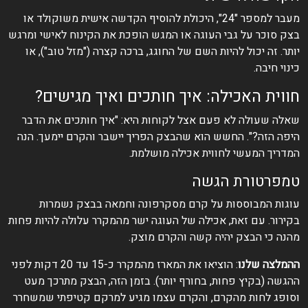
מעבר למספר "24", היכולת להוסיף הקדשה אישית משוקולד או
בצק סוכר על גבי העוגה או המגש הופכת את הקינוח לאישי ומרגש
יותר. זה יכול להיות השם של החוגג, ברכה קצרה ("מזל טוב"), או
כינוי חיבה.
חווית האכילה: איך חותכים ואיך מגישים?
שאלה שעולה לא פעם אצל לקוחות היא: "איך חותכים את הדבר
היפה הזה?". החשש הוא שהבצק הפריך יישבר והקרם יימעך. הנה
המדריך המעשי לחווית אכילה מושלמת.
טמפרטורת הגשה
עוגות המבוססות על קרם מסקרפונה וחמאה בבצק נשמרות
בקירור. עם זאת, אכילה של העוגה ישר מהמקרר עלולה להיות פחות
מהנה כי הבצק יהיה קשה והקרם מוצק.
ההמלצה שלנו
: הוציאו את המארז מהמקרר כ-15 עד 20 דקות לפני
ההגשה (בקיץ פחות, בחורף יותר). בזמן הזה, הבצק מתרכך מעט
וסופג לחות מהקרם, והקרם עצמו מגיע למרקם קטיפתי שמשחרר