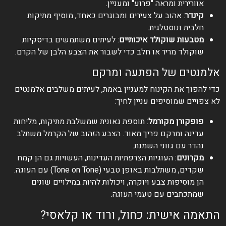
אוורירית ומראה "פרוע" ומעניין.
קינדר
: אהוב על צעירים ומבוגרים כאחד, מוסיף מתיקות
חלבית ונוסטלגית.
מטבעות שוקולד איכותיים
: לעיתים משתמשים בדיסקיות
שוקולד מריר או חלב כדי לשבור את הצבע הלבן של הקרם.
אלמנטים של הפתעה ומרקם
כדי להפוך את הקינוח למעניין באמת, לעיתים משלבים אלמנטים
לא צפויים שמוסיפים עניין לחיך:
פופקורן מקורמל
: תוספת גאונית שמשלבת מתיקות, מליחות
עדינה ומרקם פריך מאוד. הצבע הזהוב של הקרמל משתלב
נהדר עם גווני השמנת.
מקרונים
: העוגיות הצרפתיות העדינות, העשויות גם הן קמח
שקדים, משתלבות באופן טבעי (Tone on Tone) עם העוגה.
הן מוסיפות צבע ויוקרה, ויכולות להיות במילויים שונים
שמתכתבים עם טעמי העוגה.
התאמה אישית: כחול, ורוד או קלאסי?