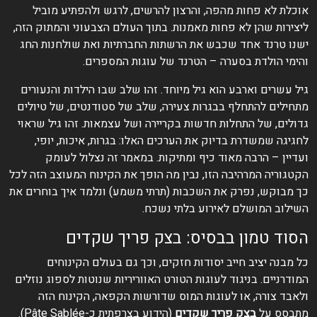
אוכלת לא פחות מהפה, והרצון להרשים, לרגש ולהפתיע מוביל
ליצירות שהן לא פחות מאמנות. בתוך העולם הצבעוני והמתוק הזה,
ישנו טרנד אחד שכבש את הרשתות החברתיות ואת שולחנות החג
והימי הולדת בסערה – הטרנד של עוגות המספרים.
גיל עשרים וארבע הוא גיל מיוחד. זהו שלב שבו הילדות והנעורים
מתחילים להתחלף בבגרות צעירה, שלב של סטודנטים, של טיולים
גדולים, של התחלות חדשות בקריירה ושל עצמאות. זהו גיל שראוי
לחגיגה שמשדרת בדיוק את הערכים האלו: בגרות, איכות, יופי,
ועדיין – הרבה מאוד כיף ומתיקות. במאמר זה נצלול לעומק
הקטגוריה המרהיבה הזו, נבין מה הופך את הקינוח המעוצב הזה לכל
כך מבוקש, נפרק את השכבות (תרתי משמע) ונלמד איך בוחרים את
השילוב המושלם לאירוע בלתי נשכח.
הסוד טמון בבסיס: בצק פריך שקדים
כל מבנה יציב חייב יסודות חזקים, וכך גם בעולם הקינוחים
המודרניים. בניגוד לעוגות הטורט האווריריות שנוטות לספוג נוזלים
ולאבד צורה, או לעוגות המוס שדורשות הקפאה, הקינוח הזה
מתבסס על
בצק פריך שקדים
(הידוע בצרפתית כ-Pâte Sablée).