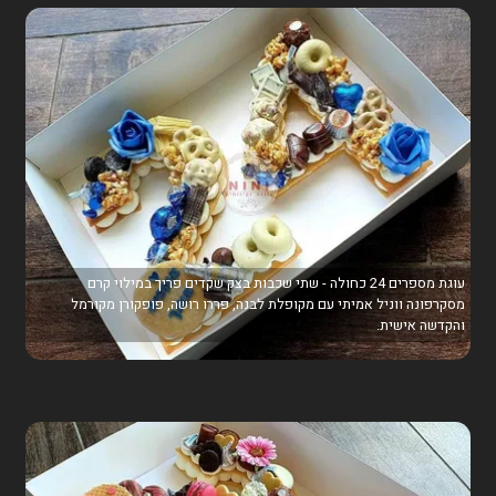
עוגת מספרים 24 כחולה - שתי שכבות בצק שקדים פריך במילוי קרם
מסקרפונה ווניל אמיתי עם מקופלת לבנה, פררו רושה, פופקורן מקורמל
והקדשה אישית.