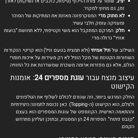
יציב
: שומר על צורת הזילוף (טיפות, כוכבים או נשיקות) לאורך
זמן, גם מחוץ למקרר.
לא מתוק מדי
: המסקרפונה מאזנת את המתיקות של הסוכר
ומעניקה עומק חלבי עשיר.
חלק
: המרקם המתקבל הוא משי וקטיפתי, ללא תחושת "בועות
אוויר" גדולה מדי.
השילוב של
וניל אמיתי
(ולא תמצית בטעם וניל) הוא קריטי. הנקודות
השחורות הקטנות של מקל הוניל לא רק מעידות על איכות חומרי
הגלם, אלא גם מפזרות ארומה משכרת שמשדרגת את כל החוויה.
עיצוב מנצח עבור
עוגת מספרים 24
: אומנות
הקישוט
החלק המרגש ביותר, וזה שגורם לכולם לשלוף את הטלפונים
ולצלם, הוא הקישוט (ה-Topping). כאן נכנסת לתמונה היצירתיות
וההתאמה האישית. הקונספט של עוגות המספרים הוא בעצם
"קנבס פתוח". הספרות 24 הן המסגרת, ובתוכן ועליהן מתרחש
הקסם.