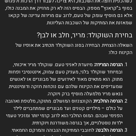
כשהכפית חוצה את השכבות, היא צריכה לעבור דרך הרכות ולפגוש
בסוף ב"קראנץ'" מספק. הבסיס הזה לא רק מחזיק את המבנה כולו,
אלא גם מוסיף עומק של טעם, לרוב עם מרירות עדינה של קקאו
שמאזנת את המתיקות של השכבות העליונות.
בחירת השוקולד: מריר, חלב או לבן?
השאלה הנצחית. הבחירה בסוג השוקולד תכתיב את אופיו של
הקינוח כולו:
הגרסה המרירה:
מיועדת לאניני טעם. שוקולד מריר איכותי,
ובמיוחד שוקולד בלגי, מעניק טעם עמוק, אינטנסיבי ופחות
מתוק. הוא מתאים מאוד לאירועים של מבוגרים או לאנשים
שמעדיפים את הקינוח שלהם עם נוכחות חזקה ודומיננטית.
גנאש מריר מלמעלה מוסיף ברק ויוקרה.
הגרסה החלבית:
הקונצנזוס המושלם. מתוקה, מלטפת ואהובה
על כולם – מילדים קטנים ועד מבוגרים שמתחברים לילד
הפנימי שבהם. המוס החלבי הוא לרוב קרמי יותר ומזכיר טעמי
ילדות נוסטלגיים, אך בגרסה משודרגת ויוקרתית.
הגרסה הלבנה:
לחובבי המתיקות הגבוהה והמרקם החמאתי.