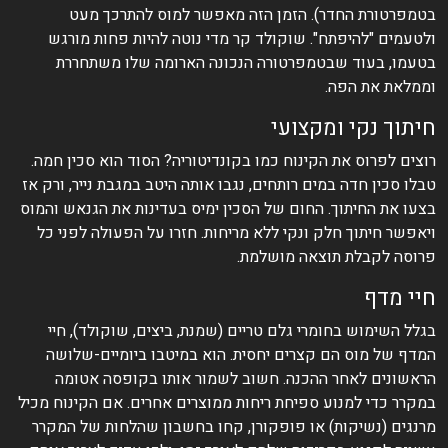
בטמפרטורת החדר). הזמן הזה מאפשר למוס להתרכך מעט
ולטעמים "להיפתח". שוקולד קר מדי נוטה להיות פחות מורגש
בטעמו, בעוד שבטמפרטורה הנכונה הארומה שלו משתחררת
וממלאת את הפה.
חיתוך נקי ומקצועי
רוצים לפרוס את הקינוח כמו בקונדיטוריה? הסוד הוא סכין חמה.
טבלו סכין חדה במים רותחים, נגבו אותה היטב במגבת נייר, ורק אז
בצעו את החיתוך. החום של הסכין ימיס בעדינות את הגנאש והמוס
ויאפשר חיתוך חלק ונקי ללא מריחות. חזרו על הפעולה לפני כל
פרוסה לקבלת תוצאה מושלמת.
חיי מדף
בגלל השימוש בחומרי גלם טריים (שמנת, ביצים, שוקולד), חיי
המדף של מוס הם קצרים יחסית. הוא במיטבו ביומיים-שלושה
הראשונים לאחר ההכנה. חשוב לשמור אותו בקופסה אטומה
במקרר כדי למנוע ספיחת ריחות ממוצרים אחרים. אם הקינוח מכיל
מרנגים (נשיקות) או פופקורן, קחו בחשבון שהלחות של המקרר