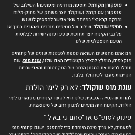
פופקורן מקורמל:
תוספת מודרנית ומפתיעה! השילוב של
פופקורן עם קרמל ושוקולד יוצר משחק של מתוק-מלוח
ומרקם קראנצ'י במיוחד שאי אפשר להפסיק לנשנש.
חטיפי שוקולד:
שילוב של חטיפים מוכרים ואהובים בתוך או
על גבי הקינוח יוצר תחושת שפע ופונה ישירות לבלוטות
הטעם הנוסטלגיות שלנו.
אם אתם מחפשים השראה נוספת לסגנונות שונים של קינוחים
מוקצפים, מומלץ להציץ בקטגוריית האם שלנו,
עוגת מוס
, שם
תוכלו לראות את המגוון הרחב של הטקסטורות והאפשרויות
הקיימות מעבר לשוקולד בלבד.
עוגת מוס שוקולד
: לא רק לימי הולדת
למרות שהנטייה הטבעית שלנו היא לקשר קינוחים מפוארים לימי
הולדת, הקינוח הזה מתאים למגוון רחב של סיטואציות.
פינוק לסופ"ש או "סתם כי בא לי"
לפעמים, לא צריך סיבה מיוחדת כדי להתפנק. ישנם קינוחי מוס
המעוצבים בצורה שמאפשרת "לזלול ישר מהקופסה". דמיינו ערב