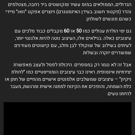
הגדולים, הממולאים במוס עשיר ומקושטים ביד רחבה, מצטלמים
נהדר (פקטור חשוב בעידן האינסטגרם) ויוצרים אפקט "וואו" מיידי
כשהם מוגשים לשולחן.
גם ימי הולדת עגולים כמו
50
או
60
מקבלים כבוד מלכים עם
עיצובים כאלה. בגילאים אלו, העיצוב נוטה להיות אלגנטי יותר,
לעיתים בשילוב של שוקולד לבן וחלב, עם קישוטים מעודנים
שמשדרים יוקרה ובשלות.
אבל זה לא נגמר רק במספרים. היכולת לפסל ולעצב מאפשרת
יצירתיות אינסופית. ראינו כבר עיצובים הומוריסטיים כמו "לחולת
ניקיון" – עיצובים שמשלבים אלמנטים אישיים מהחיים של חתן או
כלת השמחה, והופכים את הקינוח למתנה אישית ומרגשת, מעבר
להיותו טעים.