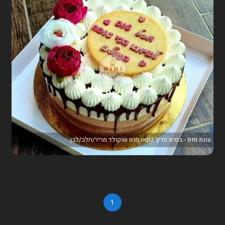
עוגת מוס - בסיס פריך קקאו מוס שוקולד מריר/חלב/לבן
1