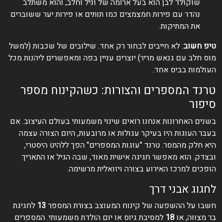
שוקולד לבן הוא בעל ארומה של וניל וחלב, והוא משתלב
נהדר עם פירות חמצמצים כמו תותים או פירות יער ששוברים
את המתיקות.
טיפ חשוב
: לא חייבים לבחור רק אחד. שילובים של שכבות (למשל
מוס חלב עם גנאש מריר) יוצרים עניין בפה ומאפשרים ליהנות מכל
העולמות בביס אחד.
טרנד המספרים והצורות: כשהקינוח מספר
סיפור
בשנים האחרונות אנחנו רואים שינוי משמעותי בעולם העיצוב. אם
בעבר העוגות היו בעיקר עגולות או מרובעות, היום הצורה עצמה
היא חלק מהמסר. טרנד "עוגות המספרים" הפך ללהיט היסטרי,
ובצדק. הוא מאפשר חגיגה אישית מאוד, שבה הגיל או התאריך
הופכים למרכז האירוע בצורה ויזואלית מרשימה.
לחגוג אבני דרך
חשבו על ההשפעה של קינוח המעוצב בצורת המספר
13
לחגיגת
בר מצווה, או
18
למסיבת גיוס או יום הולדת משמעותי. המספרים