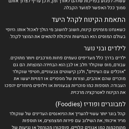
עשויה לפגוע בפריכות שלהם לאורך זמן, ולכן עדיף לצרוך אותם
סמוך ככל האפשר למועד הקבלה.
התאמת הקינוח לקהל היעד
כשאנחנו מזמינים קינוח, חשוב לחשוב מי הולך לאכול אותו. היופי
בעולם המוסים הוא הגמישות והיכולת להתאים את המוצר לקהל.
לילדים ובני נוער
ילדים בדרך כלל מעדיפים טעמים פחות מורכבים ויותר מתוקים.
עבורם, מוס שוקולד חלב או לבן הוא הבחירה המנצחת. הם גם
"אוכלים עם העיניים", ולכן קישוטים צבעוניים, חטיפי שוקולד
מוכרים שהם אוהבים, וצורות של מספרים או דמויות יעשו את
העבודה. תוספות כמו סוכריות צבעוניות או זילופים מיוחדים יהפכו
את הקינוח לאטרקציה מרכזית.
למבוגרים ופודיז (Foodies)
קהל בוגר יותר עשוי להעריך את הניואנסים העדינים של שוקולד
מריר איכותי, את השילוב עם פירות חמצמצים, או תוספות
מתוחכמות כמו אגוזים קלויים, פופקורן מקורמל או נגיעות של