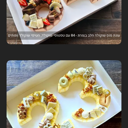
עוגת מוס שוקולד חלב בצורת - 84 עם טפטופי שוקולד, חטיפי שוקולד ותותים