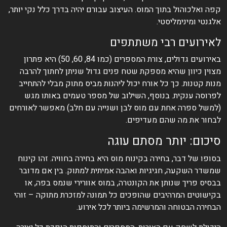
קפה ואלכוהול בתוך המוס. העיצוב עבורם יהיה בדרך כלל נקי יותר,
אלגנטי ומינימליסטי.
לאירועים רבי משתתפים
באירועים גדולים, צורת המספרים (כמו 84, 60, 50) היא פתרון
מצוין כיוון שהיא מספקת שטח פנים גדול שניתן לחתוך להרבה
מנות קטנות. כך כל אורח יכול ליהנות מביס מתוק מבלי להתחייב
לפרוסה ענקית. בנוסף, השילוב של מספר טעמים באותו מגש
(למשל ספרה אחת עם מוס לבן ושנייה עם חלב) מאפשר לאורחים
לבחור את מה שהם מעדיפים.
סיכום: יותר מסתם עוגה
בסופו של דבר, בחירה בקינוח מוס היא בחירה בחוויה. זהו קינוח
שמשדר השקעה, חגיגיות ואהבה אמיתית למתוק. בין אם מדובר
בבסיס פריך שנותן את הקונטרה, במוס אוורירי שנמס בפה, או
בקישוטים המרהיבים שהופכים כל תמונה למזכרת מתוקה – זוהי
הבחירה הבטוחה והמרשימה ביותר לכל אירוע.