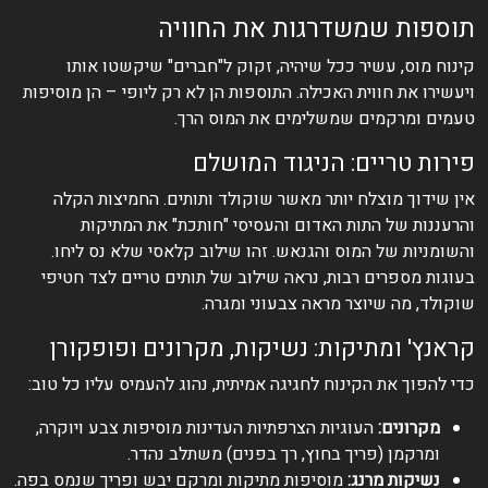
תוספות שמשדרגות את החוויה
קינוח מוס, עשיר ככל שיהיה, זקוק ל"חברים" שיקשטו אותו
ויעשירו את חווית האכילה. התוספות הן לא רק ליופי – הן מוסיפות
טעמים ומרקמים שמשלימים את המוס הרך.
פירות טריים: הניגוד המושלם
אין שידוך מוצלח יותר מאשר שוקולד ותותים. החמיצות הקלה
והרעננות של התות האדום והעסיסי "חותכת" את המתיקות
והשומניות של המוס והגנאש. זהו שילוב קלאסי שלא נס ליחו.
בעוגות מספרים רבות, נראה שילוב של תותים טריים לצד חטיפי
שוקולד, מה שיוצר מראה צבעוני ומגרה.
קראנץ' ומתיקות: נשיקות, מקרונים ופופקורן
כדי להפוך את הקינוח לחגיגה אמיתית, נהוג להעמיס עליו כל טוב:
מקרונים:
העוגיות הצרפתיות העדינות מוסיפות צבע ויוקרה,
ומרקמן (פריך בחוץ, רך בפנים) משתלב נהדר.
נשיקות מרנג:
מוסיפות מתיקות ומרקם יבש ופריך שנמס בפה.