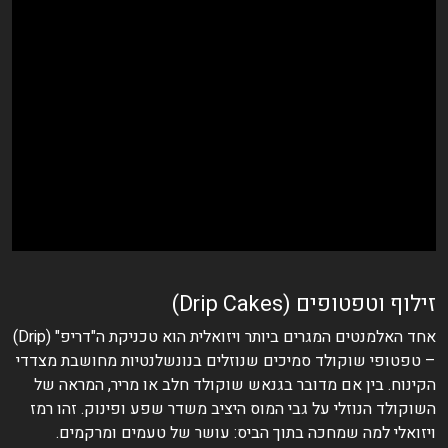
זילוף וטפטופים (Drip Cakes)
אחד האלמנטים המגרים ביותר ויזואלית הוא טכניקת ה"דריפ" (Drip)
– טפטופי שוקולד סמיכים שנוזלים בנונשלנטיות מחושבת מצדדי
הקינוח. בין אם מדובר בגנאש שוקולד חלב או מריר, המראה של
השוקולד הנוזלי על גבי המוס היציב משדר שפע ופינוק. זהו רמז
ויזואלי למה שמחכה בתוך הביס: עושר של טעמים ומרקמים.