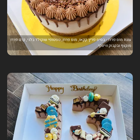
עוגת מוס פררו - בסיס פריך קקאו, מוס פררו, טפטופי שוקולד בלגי, קרם פררו
מוקצף ובקבוק וויסקי