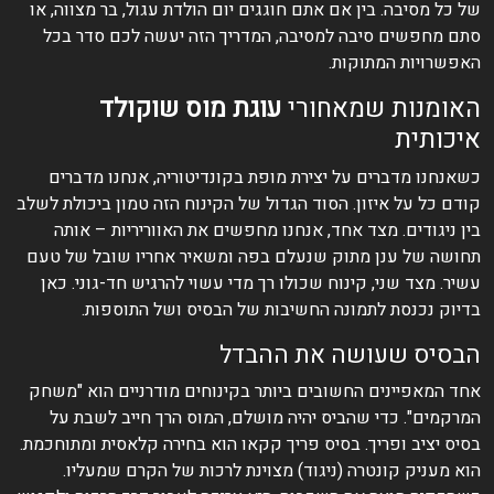
של כל מסיבה. בין אם אתם חוגגים יום הולדת עגול, בר מצווה, או
סתם מחפשים סיבה למסיבה, המדריך הזה יעשה לכם סדר בכל
האפשרויות המתוקות.
האומנות שמאחורי
עוגת מוס שוקולד
איכותית
כשאנחנו מדברים על יצירת מופת בקונדיטוריה, אנחנו מדברים
קודם כל על איזון. הסוד הגדול של הקינוח הזה טמון ביכולת לשלב
בין ניגודים. מצד אחד, אנחנו מחפשים את האווריריות – אותה
תחושה של ענן מתוק שנעלם בפה ומשאיר אחריו שובל של טעם
עשיר. מצד שני, קינוח שכולו רך מדי עשוי להרגיש חד-גוני. כאן
בדיוק נכנסת לתמונה החשיבות של הבסיס ושל התוספות.
הבסיס שעושה את ההבדל
אחד המאפיינים החשובים ביותר בקינוחים מודרניים הוא "משחק
המרקמים". כדי שהביס יהיה מושלם, המוס הרך חייב לשבת על
בסיס יציב ופריך. בסיס פריך קקאו הוא בחירה קלאסית ומתוחכמת.
הוא מעניק קונטרה (ניגוד) מצוינת לרכות של הקרם שמעליו.