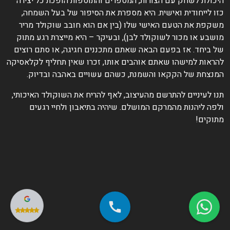
היכולת לשחק עם הצורות, המספרים והתוספות הופכת כל יצירה
כזו לייחודית ואישית. היא מספרת את הסיפור של בעל השמחה,
משקפת את הטעם האישי שלו (בין אם הוא חובב שוקולד מריר
מושבע או מכור לשוקולד לבן), ובעיקר – היא מייצרת רגע מתוק
של ביחד. אז בפעם הבאה שאתם מתכננים חגיגה, או סתם רוצים
להראות למישהו שאתם אוהבים אותו, זכרו שאין תחליף לקלאסיקה
המנצחת של הקקאו והשמנת, כשהם עשויים באהבה ובדיוק.
תנו לעיניים להתרשם מהעיצוב, לאף להריח את השוקולד האיכותי,
ולפה ליהנות מהמרקם המושלם. שיהיה בתיאבון ולחיי רגעים
מתוקים!