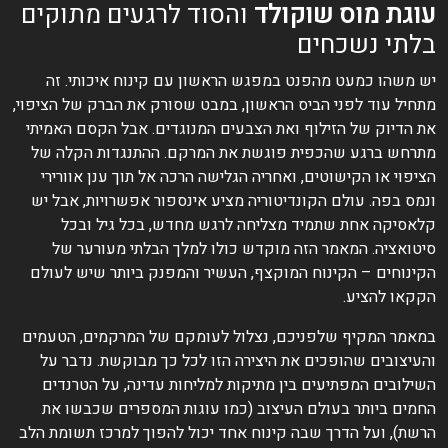
עוגת מוס שוקולד
והסוד לרגעים מתוקים
בלתי נשכחים
יש משהו כמעט מהפנט במפגש הראשון עם קינוח איכותי. זה
מתחיל עוד לפני הביס הראשון, במבט שסורק את הברק של הציפוי,
את הדיוק של הזילוף ואת הצבעים המנוגדים. אבל הקסם האמיתי
מתרחש ברגע שהכפית פוגשת את המרקם. ההתנגדות הקלה של
הציפוי או הקישוטים, ואחריה הגלישה הרכה אל תוך ענן אוורירי
ונמס בפה. עולם הקונדיטוריה מציע אינספור אפשרויות, אבל יש
קלאסיקה אחת שתמיד מצליחה לרגש מחדש, בכל גיל ובכל
סיטואציה. המאמר הזה מוקדש כולו למלך הבלתי מעורער של
הקינוחים – הקינוח המוקצף, העשיר והמפנק ביותר שיש לעולם
הקקאו להציע.
במאמר המקיף שלפניכם, נצלול לעומקם של המרקמים, הטעמים
והעיצובים שהופכים את היצירה הזו לכל כך מבוקשת. נדבר על
השילובים המפתיעים בין מתיקות למליחות עדינה, על הטרנדים
החמים ביותר בעולם העיצוב (כמו עוגות המספרים שכבשו את
הרשת), ועל הדרך שבה קינוח אחד יכול להפוך למרכז תשומת הלב