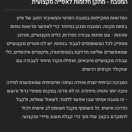
המטבח - מתקן חלומות לאפייה מקצועית
הסדנאות מתקיימות במטבח הפרטי והמאובזר היטב של סיון
בפתח תקווה. המטבח תוכנן במיוחד כדי לאפשר סדנאות נוחות
ומהנות - עם תחנות עבודה נפרדות, כלים מקצועיים, ומרחב
מספיק לכל המשתתפים לעבוד בנוחות. יש לנו תנורים מקצועיים
שמאפשרים שליטה מדויקת בטמפרטורה, מיקסרים איכותיים, כלי
עבודה מקצועיים מיובאים, ואפילו מקרר מיוחד לעבודה עם
שוקולד וקרמים רגישים.
הסביבה הביתית יוצרת אווירה נעימה ואינטימית שמאפשרת למידה
טובה יותר וחוויה מיוחדת. זה לא סדנה במקום מסחרי גדול ורועש
- זה מטבח אמיתי שבו אפשר ללמוד, לשאול שאלות, ולקבל
הדרכה אישית. כל משתתף מקבל תשומת לב אישית ויכול
להתקדם בקצב שלו תוך כדי קבלת משוב מיידי ומקצועי.