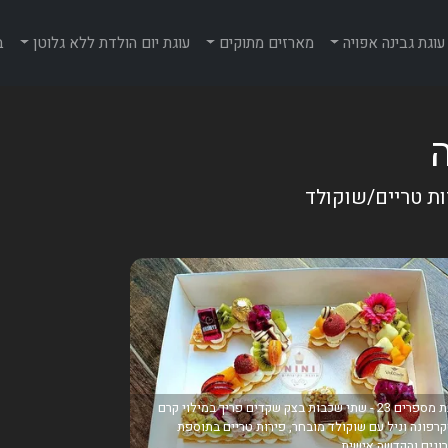
עוגת גבינה אפויה
מארזים מתוקים
עוגת יום הולדת ללא גלוטן
ב
ות טריים/שוקולד
עוגת מספרים 23 - שתי שכבות בצק שקדים פריך במילוי קרם
רפונה וניל עם שוקולד מובחר, פירות טריים בתוספת
ונים והקדשה אישית