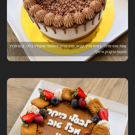
עוגת מוס פררו - בסיס פריך קקאו, מוס פררו, טפטופי שוקולד בלגי, קרם פררו
מוקצף ובקבוק וויסקי