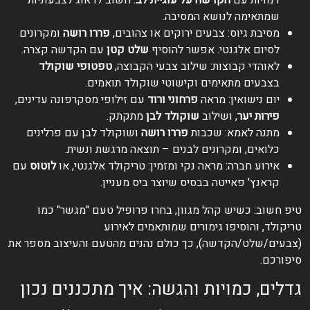
שמתאימה לנושא המסיבה.
מסיבת גיוס: צבעים ירוקים או צהובים,
פררו רושה
ומקרונים
לסיום אלגנטי. אפשר להוסיף
שלט קטן
עם הקדשה קצרה.
לאוהדי קבוצות: שילוב צבעי הקבוצה,
טפטופי שוקולד
בצבעים מתאימים וקישוטי שוקולד תואמים.
יום נישואין: מראה
פרחוני ורוד
עם זילופי מסקרפונה עדינים,
פירות יער
, ושילוב
שוקולד לבן
מתקתק.
מתנה לאמא: שכבות
פררו רושה
ושוקולד לבן עם פרלינים
כלואים, ומקרונים לבנים – תוצאה מרגשת ונשית.
אירוע חברה: מראה נקי ומזמין: טריקולד אלגנטי, או
לוטוס
עם
קראנץ' פאייטה בבסיס שיוצר ביס מעניין.
טיפ חשוב: כשיש קהל מגוון, בחרו פרופיל טעם "מגשר" כמו
טריקולד, והוסיפו גימורים שמותאמים לאירוע
(צבעים/שלט/הקדשה), כך כולם נהנים מהטעם והעיצוב מספר את
סיפורכם.
גדלים, כמויות והגשה: איך מתכננים נכון