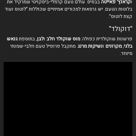
ו
קראנץ' פאייטה
בבסיס. עולם טעם קרמלי-ביסקויטי שמרקיד את
בלוטות הטעם. יש גרסאות למכורים אמיתיים שכוללות "לוטוס ועוד
קצת לוטוס".
"דוקולד"
פרשנות שוקולדית כפולה:
מוס שוקולד חלב
ו
לבּן
, בתוספת
גנאש
בלגי
,
מקרונים
ו
נשיקות מרנג
. מתקבל פרופיל טעם חלבּי-שמנתי
מיוחד.