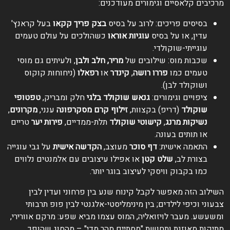
מרכיבים קלאסיים וגימורים מעודכנים:
בסיסים פריכים: לרוב על בסיס
בצק פריך קקאו
בעל קראנץ'
עדין, או על בסיס
עוגיות אוראו
כשהולכים על עולם טעמים
עוגייתי-שוקולדי.
שכבות מוס: שילובים של
מריר, חלב ולבן
, ולעיתים גם מוסי
טעמים כמו
פררו רושה
,
קינדר
או
רפאלו
(ניחוחות קוקוס
ושוקולד לבן).
ציפויים וגימורים:
גנאש שוקולד בלגי
חלק ומבריק,
טפטופי
שוקולד
(דריפ) בקצוות,
זילוף קרם מסקרפונה
ענני,
מקרונים
,
נשיקות מרנג
,
קישוטי שוקולד
תלת-ממדיים,
פירות יער
טריים
או תותים בעונה.
התאמה אישית:
דף סוכר
מעוצב,
הקדשה אישית
על גבי עוגייה
בצורת לב,
שלט קטן
או אפילו עיצובים עם אלמנטים נלווים
כמו בקבוק וויסקי לעיצוב בוגר יותר.
השילוב הזה מאפשר לקבל קינוח שנע בין פרחוני ועדין לבין
צבעוני וכיפי לילדים; בין מינימליסטי-אלגנטי לבין פופ תרבותי
ומשעשע. מעבר לויזואליה, המוס עצמו מביא שפע: מרקם אוורירי,
מתיקות מאוזנת ותחושת "מסתיים מהר מדי" – מהסוג שהופך