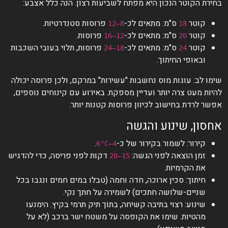
בחירת הקוטר הנכון היא מפתח לשביעות רצון. הנה כלל אצבע:
קוטר
ס"מ: מתאים לכ-
פרוסות סטנדרטיות.
8–12
18
קוטר
ס"מ: מתאים לכ-
פרוסות.
12–16
20
קוטר
ס"מ: מתאים לכ-
פרוסות, תלוי בעובי השכבות
18–24
24
ובאופי החיתוך.
שימו לב: עוגות מוס נחשבות "עשירות" במרקם, ולכן פרוסה יכולה
להיות מעט צרה יותר ועדיין מספקת. באירוע עם קינוחים נוספים,
אפשר לרדת בחישוב לכיוון פרוסות קטנות יותר.
אחסון, שינוע והגשה
קירור: לשמור בקירור של כ-
.
4–6°C
זמן הוצאה לפני הגשה:
דקות לפני פריסה, כדי להדגיש
15–20
את הקרמיות.
חיתוך: סכין ארוכה, חדה וחמה (טבלו במים חמים ונגבו בכל
שניים-שלושה חתכים) לשמירה על חתך נקי.
שינוע: רצוי בתיבה קשיחה, בתוך תיק תרמי בקיץ. הימנעו
מהטיות. שימו את הקופסה על משטח ישר ברכב (לא על