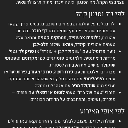
עצמו: מי הקהל, מה הסגנון, ואיזה זיכרון מתוק תרצו להשאיר.
לפי גיל וסגנון קהל
ילדים: לכו על עולמות צבעוניים ושובבים. בסיס פריך קקאו
עם מוסים שוקולדיים וקישוטים כמו
דף סוכר
בדמויות
אהובות,
זילופים צבעוניים
,
ממתקים קטנים
ומראה עליז.
טעמים אהודים:
קינדר
,
אוראו
, שילוב
חלב-לבן
.
נוער: פרופיל טעם "שוקולד לבן + עוגייה" או
טריקולד
נטול
מרירות דומיננטית. אלמנטים פוטוגניים כמו
מקרונים
ו
טפטופי
שוקולד
עושים את העבודה לסטוריז.
מבוגרים: אלגנטיות עם
פררו רושה
,
טרופי מעודן
,
פירות יער
או
עיצוב
מינימליסטי
עם גנאש חלק. מי שאוהב ארומה עמוקה
יעדיף מוס
שוקולד מריר
עם אגוזי לוז/נוטלה.
חובבי "טעם של בית": טעמי
לוטוס
או
רפאלו
עם תותים –
מוכרים, נעימים, ומתחבבים על הדורות הבוגרים.
לפי אופי האירוע
יומולדת ילדים: עיצוב כלבלבי, מפרץ ההרפתקאות, או ע ולם
דמויות עם
הקדשה על עוגיית לב
. חשוב לדאוג לצבעוניות