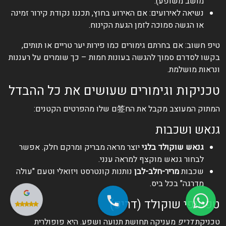
מושב משופע).
נשיאה לאירועים: אם האירוע בחוץ, תכננו נקודת קירור זמינה
או הגשה סמוכה לזמן הגעת הקינוח.
טיפ חשוב: אם בחרתם גימורים כמו פירות יער טריים או תותים,
בקשו לסדרם סמוך להגשה בעונות חמות – כך שומרים על רעננות
ונראות מושלמת.
טכניקות וגימורים שעושים את כל ההבדל
המתוק המעוצב מקבל את הח签ם שלו מהפרטים הקטנים:
גנאש ושכבות
גנאש שוקולד בלגי
יוצר מראה מבריק ומרקם חלק. אפשר
לבחור גנאש מוקצף למראה ענני.
שכבות
מריר-חלב-לבן
נותנות קונטרסט ויזואלי וטעם "עולה
מדרגה" בכל ביס.
טפטופי שוקולד (דריפ)
טכניקת
דריפ
מעניקה תחושת תנועה ושפע. היא פופולרית