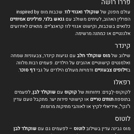
פררו רושה
עולם מפנק של
שוקולד ואגוזי לוז
: שכבות מוס inspired by
הפרלין האהוב, לעיתים משולב עם
גנאש בלגי
,
פרלינים אמיתיים
כלואים בשכבות, וקישוט אגוזי לוז קראנצ'יים. מתאים לאירועים
אלגנטיים או כמתנה מרשימה.
קינדר
שילוב של
מוס שוקולד חלב
עם נגיעות קינדר, צבעוניות שמחה
ואלמנטים קישוטיים אהובים על הילדים. פעמים רבות מלווה
ב
זילופים צבעוניים
ודמויות מעולם הילדים על גבי
דף סוכר
.
רפאלו
לקוקוס-לַבָּנים: ניחוחות של
קוקוס
עם
שוקולד לבן
, לפעמים
בתוספת
תותים טריים
או קישוטי פירות יער. מתקבל טעם עדין
ו"נקי", אידיאלי לקיץ או לאוהבי מתיקות מרומזת.
לוטוס
מוס גבינה עדין בשילוב
לוטוס
– לפעמים גם עם
שוקולד לבן