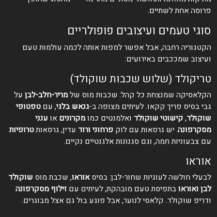
פרוסה אחת לשתיים.
סוגי טעמים ועיצובים פופולריים
הקטגוריה רחבה, אבל אפשר למפות אותה לכמה עולמות טעם
ועיצוב שמככבים באירועים:
טריקולד (שלוש שכבות שוקולד)
הקלאסיקה שמנצחת כל קהל: שכבות מוס של
מריר-חלב-לבן
על
גבי בסיס פריך קקאו. לעיתים מצופה ב-
גנאש בלגי
, עם
טפטופי
שוקולד
,
קישוטי שוקולד
ואלמנטים כמו
מקרונים
או
ענני
מסקרפונה
. יש גרסאות עם לוק
פרחוני ורוד
עדין, גרסאות
טרופיות
עם צבעוניות חמה, וגם סגנונות אלגנטיים נקיים.
אוראו
לבעלי חולשה לעוגיות שחור-לבן: בסיס
אוראו
, שכבת מוס
שוקולד
לבן ואוראו
בתפיסת טעם מובהקת, לעיתים עם
זילוף מסקרפונה
ודריפ שוקולד. קלאסי לנוער, אבל פוגע בול גם אצל מבוגרים.