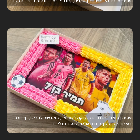
עוגת מספרים 50 - בצק פריך שקדים, קרם וניל מסקרפונה ומגוון פירות העונה
עוגת גן מסי ורונאלדו - עוגת שוקולד עסיסית, גנאש שוקולד בלגי, דף סוכר
בעיצוב אישי זילוף קרם צבעוני וקישוטים מדליקים