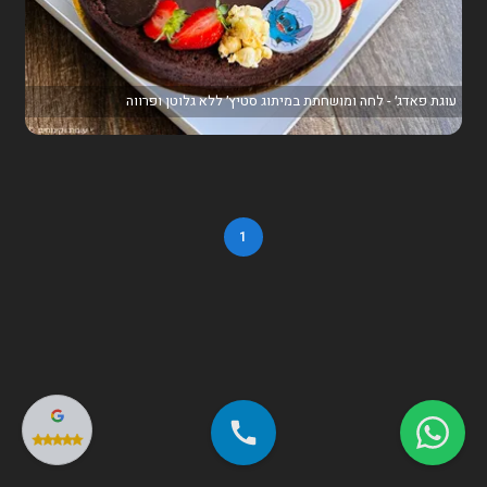
עוגת פאדג׳ - לחה ומושחתת במיתוג סטיץ׳ ללא גלוטן ופרווה
1