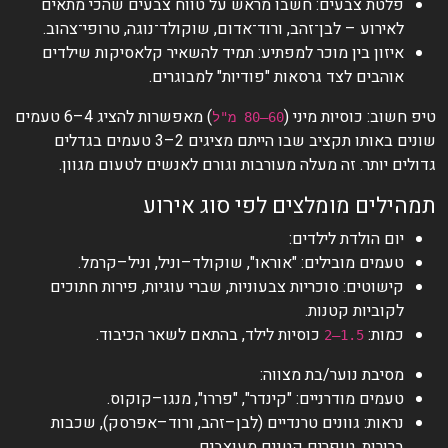
פלטת צבעים: חשבו מראש על טווח צבעים שהכי מתאים
לאירוע – לבן־זהב, ורוד־אדום, שוקולד־נוגה, טרופי־צהוב.
איזון בין מוכר למפתיע: תמיד להשאיר קלאסיקות שילדים
אוהבים לצד גרסאות "פודיות" למבוגרים.
טיפ חשוב: כוסיות מיני (
) מאפשרות להציג 4–6 טעמים
60–80 מ"ל
שונים באותו תקציב שבו הייתם מציגים 2–3 טעמים בגדלים
גדולים יותר. זה מעלה מעורבות וגורם לאנשים לטעום מגוון.
תמהילים מומלצים לפי סוג אירוע
יום הולדת לילדים:
טעמים מובילים: "אוראו", שוקולד–וניל, וניל–קרמל.
קישוטים: סוכריות צבעוניות, שברי עוגיות, פירות חתוכים
לקוביות קטנות.
כמות:
כוסיות לילד, בהתאם לשאר הכיבוד.
1.5–2
מסיבת נוער/בת מצווה:
טעמים מודרניים: "קינדר", "פררו", מנגו–קוקוס.
נראות: גוונים טרנדיים (לבן–זהב, ורוד–אפרסק), שכבות
ברורות, טופרים קטנים מעוצבים.