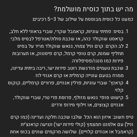
מה יש בתוך כוסית מושלמת?
כמעט כל כוסית מבוססת על שילוב של 3–5 רכיבים:
בסיס: פתיתי עוגיות, קראמבל שקדי, שברי בראוני ללא חלב,
קראסט שוקולד כהה, או שכבת סולת/אטרפל לבסיס מלבי.
לב הקרם: קרם וניל צמחי, גנאש שוקולד מריר על בסיס
תחליף שמנת, קרם טופי קרמל, קרם פיסטוק, או תערובות
פירות כמו מנגו/פסיפלורה.
שכבת טעמים מודגשת: רוטב פירות יער, ריבה ביתית עדינה,
ממרח בטעם עוגייה קרמלית או קרם אגוזי לוז.
קראנץ’: שברי עוגיות, פרלין אגוזים, פרורים קרמליים, קוקוס
קלוי.
קישוט סופי: גנאש מזולף, פרוסת פרי טרי, שברי שוקולד,
אגוזים קצוצים, או זילוף סירופ ורדים.
טיפ חשוב: איזון הוא הכל. שלבו שכבה חלקה ועדינה (כמו קרם
וניל) עם אלמנט חמצמץ (קולי פירות יער) ונגיעה קראנצ’ית
(קראמבל או אגוזים קלויים). שלושה מרקמים שונים בכוס אחת