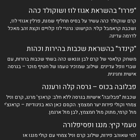
"פררו" בהשראת אגוז לוז ושוקולד כהה
קרם שוקולד כהה עשיר על בסיס תחליף שמנת, פרלין אגוזי לוז,
ושכבת קראמבל קלוי. הקישוט: גרגרי לוז קלויים וקצת זהב מאכל
לדרמה עדינה.
"קינדר" בהשראת שכבות בהירות וכהות
משחק קלאסי של קרם לבן וגנאש כהה בשתי שכבות ברורות, עם
שברי וופל עדינים. שילוב שמזכיר טעמו של חטיף מוכר – בגרסה
אישית וחגיגית.
פבלובה בכוס – גרסה קלה ורעננה
שכבות "פבלובה" אישיות בגרסה ללא חלב: קראנץ’ מרנג, קרם וניל
צמחי וקולי פירות יער חמצמץ. הקסם כאן הוא בניגודיות – קראנצ’י
מול קרמי, מתוק מול חמצמץ, לבן מול ארגמן.
טעמי קיץ: מנגו ופסיפלורה
למי שאוהב פירות, שילוב קרם וניל צמחי עם קולי מנגו או