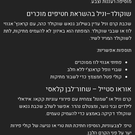
מוסיפה רעננות וצבע.
שוקולד–וניל בהשראת חטיפים מוכרים
שכבת קרם וניל עדין בשילוב גנאש שוקולד כהה, עם קראנץ’ אגוזי
לוז או שבבי שוקולד. המפתח הוא באיזון: לא להעמיס מתיקות, לתת
לשוקולד המריר לשיר.
תוספות אפשריות:
פתיתי אגוזי לוז מסוכרים
שברי וופל קראנצ’י ללא חלב
קולי פטל חמצמץ כדי לשבור מתיקות
אוראו סטייל – שחור־לבן קלאסי
קרם וניל או "שמנת" צמחית עם פירורי עוגיות קקאו. אידאלי
לילדים ובני נוער, ומצטלם נהדר. אפשר לשלב שכבת גנאש
שוקולד דקיקה באמצע כדי להעמיק טעמים.
טיפ: לצבעוניות, הוסיפו חתיכת תות טרי או נגיעה של קולי פירות
יער על פני הקרם הלבן.