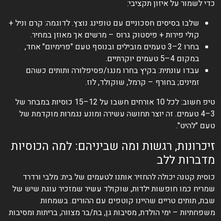
כדי לשמור על איזון תקציבי:
שלבו בסיסים חסכוניים עם טופינג נוצץ. לדוגמה: קרם וניל +
קולי פירות + פיסטוק גרוס – מרשים אך מאוזן במחיר.
בחרו 2–3 טעמים מובילים ובנוסף טעם "פרימיום" אחד,
במקום 4–5 טעמים יוקרתיים.
עבדו עונתית: בקיץ בחרו מנגו/פסיפלורה ותותים כשהם
זמינים; בחורף – קרמל, שוקולד, לוז.
טיפ חשוב: לכל 10 אורחים חשבו על 12–15 כוסיות במבחר של
3–4 טעמים. זה יוצר תחושה עשירה ומונע נגמרות מוקדמת של
טעם "להיט".
זיכרונות, רגשות ומה שביניהם: למה הכוסיות
מדברות ללב
כוסית קטנה יכולה להחזיר אותנו לטעמים של בית: מלבי ורדרד
שמריח כמו חופשות ילדות, שוקולד עשיר שמזכיר עוגת שיש של
שבת, תותים טריים שהיינו קוטפים עם ההורים. בשמחות
משפחתיות – ימי הולדת, מסיבות גן, בת/בר מצווה, בריתות ומסיבות