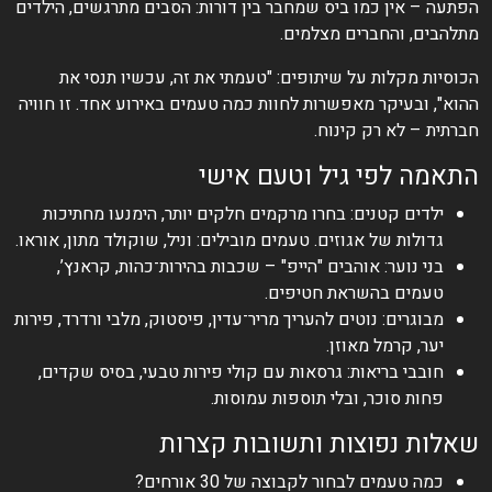
הפתעה – אין כמו ביס שמחבר בין דורות: הסבים מתרגשים, הילדים
מתלהבים, והחברים מצלמים.
הכוסיות מקלות על שיתופים: "טעמתי את זה, עכשיו תנסי את
ההוא", ובעיקר מאפשרות לחוות כמה טעמים באירוע אחד. זו חוויה
חברתית – לא רק קינוח.
התאמה לפי גיל וטעם אישי
ילדים קטנים: בחרו מרקמים חלקים יותר, הימנעו מחתיכות
גדולות של אגוזים. טעמים מובילים: וניל, שוקולד מתון, אוראו.
בני נוער: אוהבים "הייפ" – שכבות בהירות־כהות, קראנץ’,
טעמים בהשראת חטיפים.
מבוגרים: נוטים להעריך מריר־עדין, פיסטוק, מלבי ורדרד, פירות
יער, קרמל מאוזן.
חובבי בריאות: גרסאות עם קולי פירות טבעי, בסיס שקדים,
פחות סוכר, ובלי תוספות עמוסות.
שאלות נפוצות ותשובות קצרות
כמה טעמים לבחור לקבוצה של 30 אורחים?