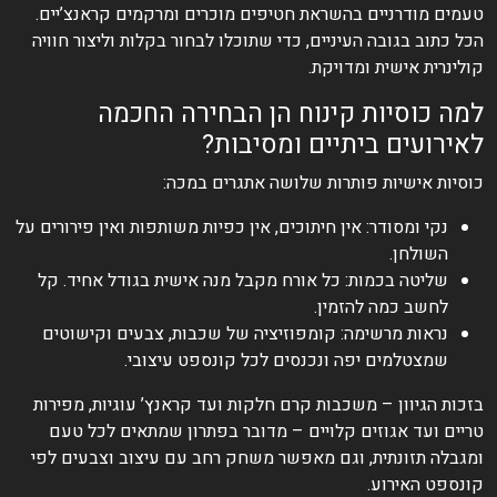
טעמים מודרניים בהשראת חטיפים מוכרים ומרקמים קראנצ’יים.
הכל כתוב בגובה העיניים, כדי שתוכלו לבחור בקלות וליצור חוויה
קולינרית אישית ומדויקת.
למה כוסיות קינוח הן הבחירה החכמה
לאירועים ביתיים ומסיבות?
כוסיות אישיות פותרות שלושה אתגרים במכה:
נקי ומסודר: אין חיתוכים, אין כפיות משותפות ואין פירורים על
השולחן.
שליטה בכמות: כל אורח מקבל מנה אישית בגודל אחיד. קל
לחשב כמה להזמין.
נראות מרשימה: קומפוזיציה של שכבות, צבעים וקישוטים
שמצטלמים יפה ונכנסים לכל קונספט עיצובי.
בזכות הגיוון – משכבות קרם חלקות ועד קראנץ’ עוגיות, מפירות
טריים ועד אגוזים קלויים – מדובר בפתרון שמתאים לכל טעם
ומגבלה תזונתית, וגם מאפשר משחק רחב עם עיצוב וצבעים לפי
קונספט האירוע.