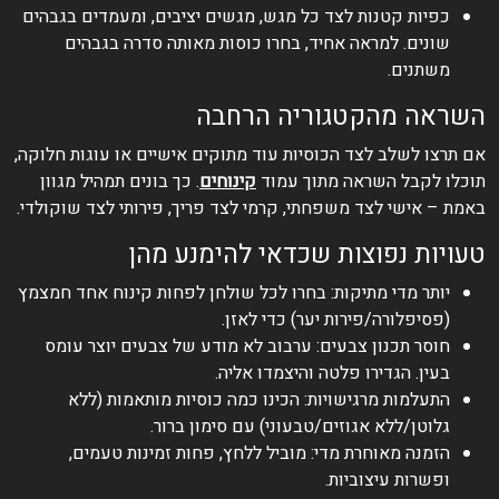
כפיות קטנות לצד כל מגש, מגשים יציבים, ומעמדים בגבהים
שונים. למראה אחיד, בחרו כוסות מאותה סדרה בגבהים
משתנים.
השראה מהקטגוריה הרחבה
אם תרצו לשלב לצד הכוסיות עוד מתוקים אישיים או עוגות חלוקה,
תוכלו לקבל השראה מתוך עמוד
קינוחים
. כך בונים תמהיל מגוון
באמת – אישי לצד משפחתי, קרמי לצד פריך, פירותי לצד שוקולדי.
טעויות נפוצות שכדאי להימנע מהן
יותר מדי מתיקות: בחרו לכל שולחן לפחות קינוח אחד חמצמץ
(פסיפלורה/פירות יער) כדי לאזן.
חוסר תכנון צבעים: ערבוב לא מודע של צבעים יוצר עומס
בעין. הגדירו פלטה והיצמדו אליה.
התעלמות מרגישויות: הכינו כמה כוסיות מותאמות (ללא
גלוטן/ללא אגוזים/טבעוני) עם סימון ברור.
הזמנה מאוחרת מדי: מוביל ללחץ, פחות זמינות טעמים,
ופשרות עיצוביות.