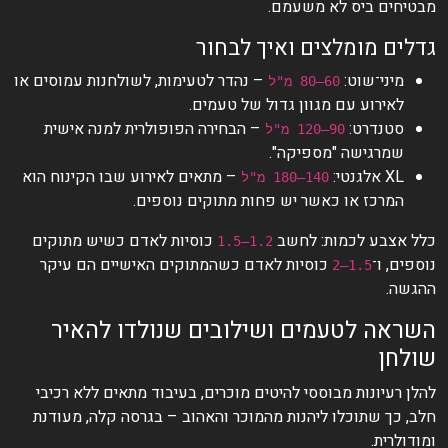
מבטיחים ביס לא משעמם.
גדלים מומלצים ואיך לבחור
מיני־שוט:
– נהדר לטעימות, לשולחנות עמוסים או
60–80 מ"ל
לאירוע עם מגוון גדול של טעמים.
סטנדרט:
– הבחירה הפופולרית למנה אישית
90–120 מ"ל
שמרגישה "מספיקה".
XL אלגנטי:
– מתאים לאירוע שבו הקינוח הוא
140–180 מ"ל
המרכז או כאשר יש פחות מתוקים נוספים.
כלל אצבע לכמות: לחשב
כוסיות לאדם כשיש מתוקים
1.2–1.5
נוספים, ו־
כוסיות לאדם כשהמתוקים האישיים הם עיקר
1.5–2
ההגשה.
השראה לטעמים ושילובים שנולדו להאיר
שולחן
להלן רעיונות מבוססי להיטים מוכרים, בעיבוד מתאים ללא רכיבי
חלב, כך שתוכלו ליהנות מהמוכר והאהוב – בגרסה קלה, מעודנת
ומודולרית.