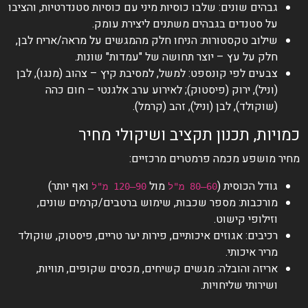
גבהים שונים: שלבו כוסיות מיני עם כוסיות סטנדרטיות, והציבו
על סטנדים בגבהים משתנים ליצירת עומק.
שילוב טקסטורות: הניחו חלק מהמגשים על מראה/אריח לבן,
חלק על עץ – יוצר תחושה של "עמדות" שונות.
צבעים לפי קונספט: למשל, למסיבת קיץ – צהוב (מנגו), לבן
(וניל), ירוק (פיסטוק); לאירוע ערב אלגנטי – חום כהה
(שוקולד), לבן (וניל), זהב (קרמל).
כמויות, תכנון תקציב ושיקולי מחיר
מחיר מושפע מכמה פרמטרים מרכזיים:
גודל הכוסית (
מול
ואף יותר)
60–80 מ"ל
90–120 מ"ל
מורכבות: מספר שכבות, שימוש ברטבים/קרמים שונים,
וזילופי קישוט.
רכיבים: אגוזים איכותיים, פירות יער טריים, פיסטוק, שוקולד
מריר איכותי.
אריזה והובלה: מגשים קשיחים, מכסים שקופים, תוויות,
ושירותי שליחויות.