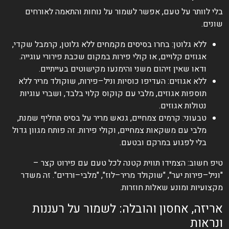
בלי לוותר על טעם, אפשר לשמור על נוחות והתאמה לאורחים
שונים.
ללא גלוטן: בחרו בסיסים מקמחים ללא גלוטן, קרמבל שקדי,
אגוזים קלויים, או קולי פירות במקום שכבת פירורי עוגייה.
ודאו שאין זיהום משני והימנעו מקישוטים בעייתיים.
ללא אגוזים: העדיפו כוסיות וניל–פירות, שוקולד מריר ללא
תוספות אגוזים, מלבי עם קוקוס קלוי בלבד, ושברי עוגיות
נטולות אגוזים.
טבעוני: קרמים צמחיים, גנאש מריר על בסיס תחליף שמנת,
מלבי עם משקאות צמחיים, וקולי פירות. זה פותח מגוון גדול
בלי לפגוע במרקם ובטעם.
טיפ חשוב: הצמידו תווית קטנה לכל טעם עם פירוט קצר –
"וניל–פירות יער", "שוקולד מריר–לוז", "מלבי–ורדים". זה משדר
מקצועיות ומונע שאלות חוזרות.
אריזה, אחסון והובלה: לשמור על רעננות
ונראות