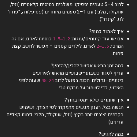
לרוב 4–5 טעמים יספיקו. משלבים בסיסים קלאסיים (וניל,
שוקולד, מלבי) עם 1–2 טעמים מיוחדים (פסיפלורה, "פררו"
לוז, "קינדר").
איך לאמוד כמות?
אם יש עוד קינוחים/עוגות:
כוסיות לאדם. אם זה
1.2–1.5
המרכז:
לאדם. לילדים קטנים – אפשר לחשב קצת
1.5–2
פחות.
כמה זמן מראש אפשר להכין/להזמין?
עדיף לסגור כשבוע–שבועיים מראש לאירועים
בינוניים–גדולים. הכנה בפועל לרוב
שעות לפני
24–48
האירוע, כדי לשמור על מרקם טרי.
איך שומרים שלא יימסו בחוץ?
הגשה בצל, רענון מגשים מהמקרר לפי הצורך, ושימוש
בקרמים יציבים יותר בקיץ (וניל, שוקולד, מלבי; פחות קצפים
עדינים).
במה להגיש?