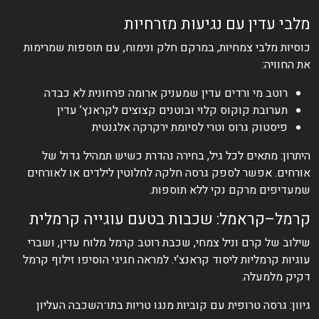
מלבי עדין עם נגיעות מזרחיות
כוסיות מלבי צמחיות, במרקם חלק ונימוח, עם תוספות שמרימות
את החוויה:
רוטב מי ורדים עדין שמעניק ארומה פרחונית לא כבדה
תערובת קוקוס קלוי ובוטנים קצוצים לקראנץ’ עדין
פיסטוק גרוס וטרי לסיומת ירקרקה אלגנטית
היתרון: מתאים לכל גיל, בחירה נהדרת כשיש תמהיל גדול של
אורחים. אפשר לספק גרסה חלקה לחלוטין לילדים או לאורחים
שמעדיפים מרקם נקי ללא תוספות.
קרמל–קראמל: שכבות בטעם עוגייה קרמלית
שילוב של קרם וניל צמחי, שכבת רוטב קרמל מלוח עדין, ושברי
עוגיות קרמליות ליסוד קראנצ’י. למראה חגיגי הוסיפו זילוף קרמל
דקיק מלמעלה.
גיוון: גרסה טרופית עם קוביות מנגו טריות בתו־השכבה העליון