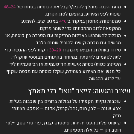
מועד הכנה: מומלץ להכין/לקבל את הכוסיות בטווח של
24–48
שעות לפני האירוע, בהתאם לסוג הקרם.
טמפרטורה: אחסון במקרר ב־
במגש יציב. להימנע
4°C
מהקפאה לרוב המתכונים כדי לשמר מרקם.
הובלה: להשתמש באריזות מחזיקות עם הפרדה בין כוסיות, או
מגשים עם מכסה קשיח. להוביל שטוח בלבד.
סידור בשולחן: הוציאו מהמקרר
דקות לפני ההגשה כדי
20–30
לתת לטעמים להיפתח, במיוחד בקינוחים מבוססי שוקולד.
היגיינה: כפות/כפיות אישיות חד־פעמיות או רב־פעמיות ליד
כל מגש. אם האירוע בעמידה, שקלו כוסיות עם מכסה שקוף
עד לרגע ההגשה.
עיצוב והגשה: לייצר "וואו" בלי מאמץ
שכבות נקיות: הקפידו על גבולות ברורים בין שכבות בעלות
צבע שונה – לבן, חום, זהב/קרמל, אדום – אפקט תצוגתי
חזק.
קישוט עליון: מעט זה יותר. פיסטוק קצוץ, פרי טרי קטן, זילוף
רוטב דק – כל אלה מספיקים.