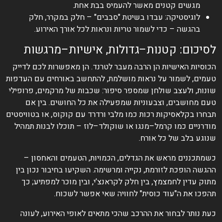
מגשים קטנים מאשר להעמיס בבת אחת.
לוגיסטיקה: עבדו בשיטת "סבבים" – חלק במקרר, חלק
בהגשה – כדי לשמור טריות ונראות לכל אורך האירוע.
לסיכום: קטנות–גדולות, אישיות–מרגשות
הכוסיות האישיות הן הרבה מעבר לטרנד. הן מאפשרות לכם לדייק
טעמים, לשמור על נראות מושלמת, להתחשב באורחים עם העדפות
שונות, ולעצב שולחן שמספר סיפור: שכבות של מרקמים, פרופילי
טעם מחושבים, וצבעוניות שמפעילה את כל החושים. בין אם
תבחרו בקלאסיקות רכות כמו מלבי ורדרד עם קוקוס, או בטוויסטים
מודרניים כמו קרמל–מנגו או שוקולד–לוז – תוכלו לבנות תמהיל
שנוגע בלב של כל אורח.
כשמתכננים מראש את הגדלים, הכמויות, הטעמים והאחסון –
ההגשה הופכת לזורמת, נקייה ומרשימה. השקיעו בחיבור נכון בין
מתוק עדין לחמצמץ, בין חלק לקראנצ’י, ובין מוכר למפתיע; כך
תהפכו את ה"עוד כוסית" לחוויה שאי אפשר לשכוח.
כעת נותר לבחור את ההרכב שהכי מתאים לאופי האירוע, לעונה