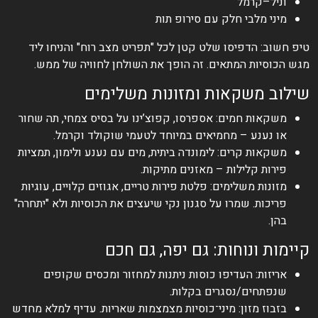
וניל–קרמל
מיני מלבי חלק עם סירופ תות
טיפ חשוב: הדפיסו שלט קטן לכל "תפריט מצב רוח" והניחו ליד
מגש הכוסיות המתאים. זה הופך את השולחן לחוויה של ממש.
שילוב משקאות ומזונות משלימים
משקאות חמים: אספרסו, קפוצ’ינו על בסיס צמחי, תה שחור
או נענע – מחמיאים במיוחד לטעמי שוקולד וקרמל.
משקאות קרים: לימונדה ביתית, מים עם נענע ולימון, תמציות
פירות קלילות – מאזנים מתיקות.
מזונות משלימים: פלטת פירות טריים, אגוזים קלויים, עוגיות
פריכות. שמרו על סגנון נקי שיעצים את הכוסיות ולא "יתחרה"
בהן.
קיימות ונוחות: גם יפה, גם חכם
אריזות: העדיפו כוסות ניתנות למחזור ומכסים שקופים
שנפתחים/נסגרים בקלות.
בזבוז מזון: מיני־כוסיות מצמצמות שאריות. עדיף למלא מחדש