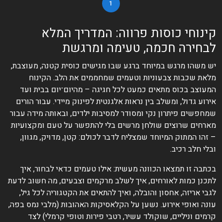
1
קינוחי כוסות פרווה: המדריך המלא
לבחירה חכמה, טעימה ומרגשת
יש משהו מרגש במיוחד ברגע שבו מגישים כוסית קטנה, מעוצבת,
מלאת שכבות צבעוניות וטעמים שמחממים את הלב. הקינוח
המעוצב בכוס מתאים כמעט לכל חגיגה – מהיום־יום בבית ועד
אירוע גדול, ומשלב בין נראות אלגנטית לפינוק מיידי. עבור הורים
שמחפשים פיתרון נקי ומסודר למסיבות ילדים, ובאותה מידה עבור
מארחים שרוצים שולחן מרשים בלי להתפשר על טעם ומקצועיות
– זהו המתוק המיוחד שמצליח לדבר לכולם: קטן, מדויק, מגוון,
ובלי חלב רכיב.
בכתבה זו תמצאו הכוונה מעשית: אילו טעמים כדאי לבחור, איך
לתכנן כמות לאורחים, איך לשלב מרקמים וצבעים, מה חשוב לדעת
לגבי אריזה, אחסון והובלה, ואיך להתאים את הקטגוריה לכל גיל,
עונה ואופי אירוע. נשען על הקלאסיקות האהובות (מלבי נמס בפה,
קרמים וניליים, שוקולד עשיר, רטבי פירות וטופי קרמלי) לצד