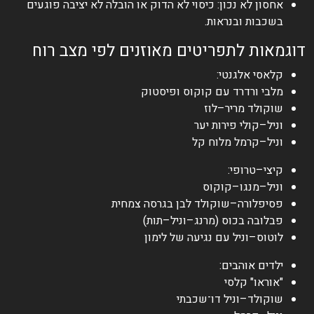
אחסון לא נכון: כיסוי לא הדוק או הובלה לא יציבה פוגעים
בשכבות ובנראות.
דוגמאות לתפריטים מאוזנים לפי מצב רוח
קלאסי אלגנטי:
מלבי ורדרד עם קוקוס ופיסטוק
שוקולד מריר–לוז
וניל–קולי פירות יער
וניל–קרמל מלוח קל
קיצי–טרופי:
וניל–מנגו–קוקוס
פסיפלורה–שוקולד לבן בגרסה צמחית
פבלובה בכוס (מרנג–וניל–תות)
לוטוס–וניל עם נגיעה של לימון
ילדים אוהבים:
"אוראו" קלסי
שוקולד–וניל דו־שכבתי