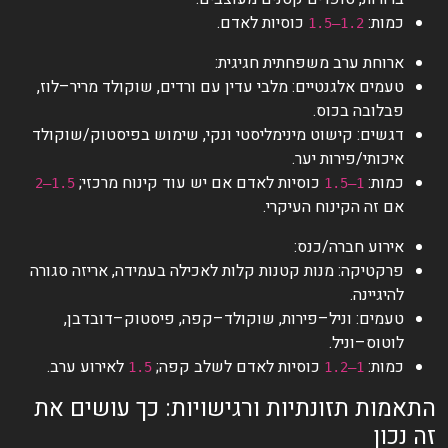
כמות:
כוסיות לאדם.
1.2–1.5
ארוחת ערב משפחתית חגיגית:
טעמים אלגנטיים: מלבי עדין עם ורדים, שוקולד מריר–לוז,
פבלובה בכוס.
דגשים: קישוט מינימליסטי ונקי, שימוש בפיסטוק/שוקולד
איכותי/פירות יער.
כמות:
כוסיות לאדם אם יש עוד קינוח מרכזי;
1.5–2
1–1.5
אם זה הקינוח העיקרי.
אירוע חברה/כנס:
פרקטיקה: מנות קטנות קלות לאכילה בעמידה, אריזה סגורה
להיגיינה.
טעמים: וניל–פירות, שוקולד–קפה, פיסטוק–דובדבן,
לוטוס–וניל.
כמות:
כוסיות לאדם לשלב קפה;
לאירוע ערב.
1.5
1–1.2
התאמות תזונתיות ורגישויות: כך עושים את
זה נכון