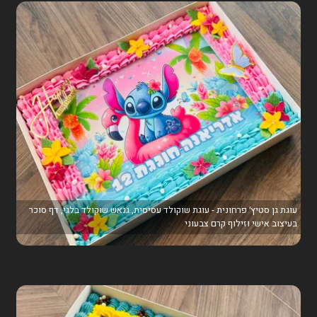
עוגת גן סטיץ׳ פרחונית - עוגת שוקולד עסיסית, גנאש שוקולד בלגי, דף סוכר
בעיצוב אישי וזילוף קרם צבעוני