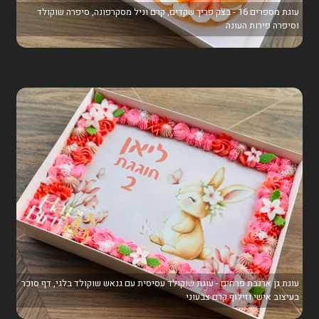
עוגת מספרים 16 - בצק פריך שקדים, קרם וניל מסקרפונה, סיפרה שוקולד
וסיפרה פירות העונה
עוגת גן ארנבת פרחים - עוגת שוקולד עסיסית עם גנאש שוקולד בלגי, דף סוכר
בעיצוב אישי וזילוף קרם צבעוני