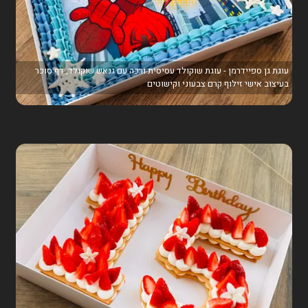
עוגת גן ספיידרמן - עוגת שוקולד עסיסית ורכה עם גנאש שוקולד, דף סוכר
בעיצוב אישי זילוף קרם צבעוני וקישוטים