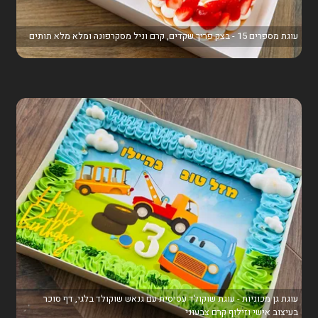
עוגת מספרים 15 - בצק פריך שקדים, קרם וניל מסקרפונה ומלא מלא תותים
עוגת גן מכוניות - עוגת שוקולד עסיסית עם גנאש שוקולד בלגי, דף סוכר
בעיצוב אישי וזילוף קרם צבעוני