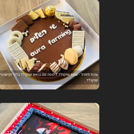
עוגת פאדג׳ - עוגת שוקולד דחוסה עם גנאש שוקולד בלגי וקישוטי
שוקולד