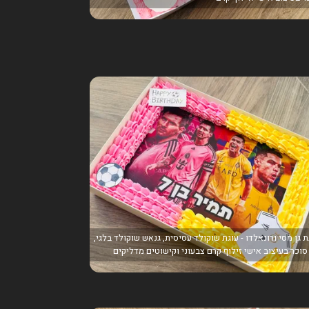
ת גן מסי ורונאלדו - עוגת שוקולד עסיסית, גנאש שוקולד בלגי,
סוכר בעיצוב אישי זילוף קרם צבעוני וקישוטים מדליקים