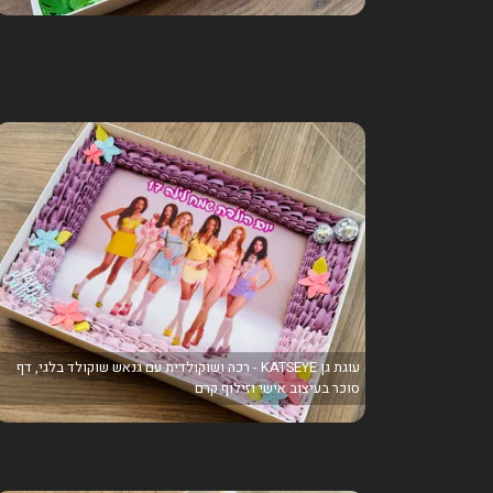
עוגת גן KATSEYE - רכה ושוקולדית עם גנאש שוקולד בלגי, דף
סוכר בעיצוב אישי וזילוף קרם