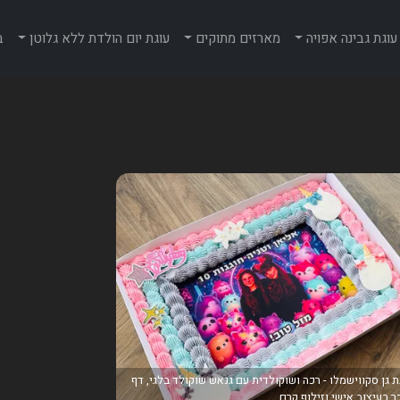
עוגת גבינה אפויה
מארזים מתוקים
עוגת יום הולדת ללא גלוטן
ב
ת גן סקווישמלו - רכה ושוקולדית עם גנאש שוקולד בלגי, דף
ר בעיצוב אישי וזילוף קרם