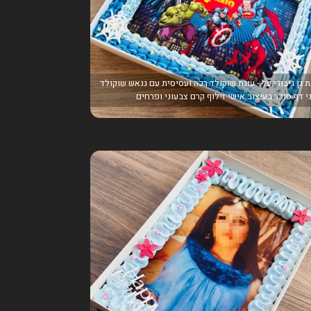
ת גן גיבורי על - עוגת שוקולד רכה ועסיסית עם גנאש שוקולד
י דף סוכר בעיצוב אישי זילוף קרם צבעוני ופרחים