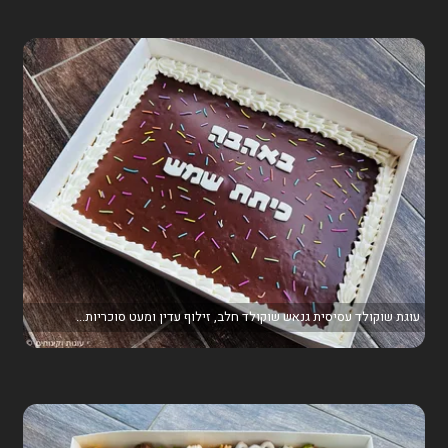
עוגת שוקולד עסיסית גנאש שוקולד חלב, זילוף עדין ומעט סוכריות...