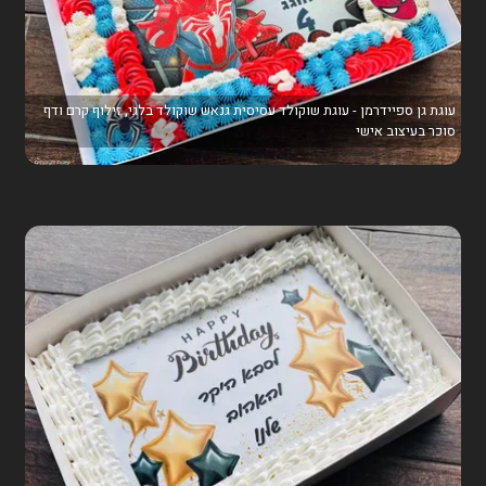
עוגת גן ספיידרמן - עוגת שוקולד עסיסית גנאש שוקולד בלגי, זילוף קרם ודף
סוכר בעיצוב אישי