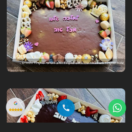
עוגת שוקולד מעוצבת - עם גנאש שוקולד חלב חטיפי שוקולד ותותים