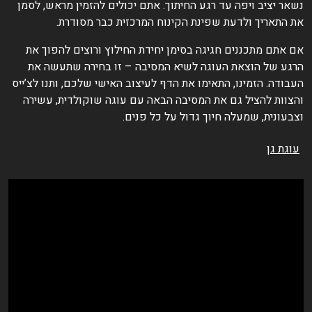
שאר יציב ויפה עד רגע החיתוך. אתם יכולים להזמין מראש, לסמן
ת התאריך ולדעת שפינת הקינוח המרכזית כבר מסודרת.
ם אתם מתכננים חגיגה בסימן יחידת החילוץ ורוצים להפוך את
רגע של הוצאת העוגה לשיא המסיבה – זו בחירה שתעשה את
עבודה. הזמינו, התאימו את הדף לעיצוב האישי שלכם, ותנו לצ’ייס
הצוות להציל גם את המסיבה הבאה עם עוגה שוקולדית, עשירה
צבעונית, שמעלה חיוך גדול על כל פנים.
עוגת גן