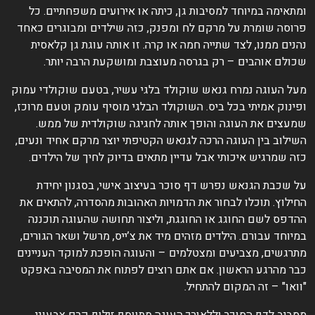
מתאימה במיוחד למסיבות גן, כיתה או אירועים משפחתיים. כל
רוסה שומרת על מרקם לח ומפנק, כזה שילדים ומבוגרים כאחד
הנים ממנו, לצד שתייה חמה או קרה. זו אותה עוגת גן קלאסית
כולם אוהבים – רק בגרסה מעוצבת ומושקעת הרבה יותר.
על העוגה נמרח גנאש שוקולד בלגי עשיר, בטעם שוקולדי עמוק
פינוק אמיתי בכל ביס. השוקולד הבלגי מוסיף עומק וטעם מרוכז,
מעצים את העוגה והופך אותה לחגיגה שוקולדית של ממש.
שילוב בין העוגה הרכה לגנאש הקטיפתי יוצר מרקם אחיד ונעים,
זה שמרגיש איכותי אבל עדיין מתאים בדיוק לחיך של הילדים.
ל שכבת הגנאש נפרש דף סוכר בעיצוב אישי, בסגנון יחידת
חילוץ. תוכלו לבחור את הדמויות האהובות מהסדרה, להתאים את
הדפס לשם החוגג או החוגגת, וליצור תחושה שהעוגה תוכננה
מיוחד עבורם. הילדים מזהים מיד את צ’ייס, מרשל ושאר הגורים,
תרגשים, מצביעים ומצטלמים – והעוגה הופכת למוקד העניינים
בר מהרגע הראשון. אם אתם רוצים לפתוח את המסיבה באפקט
וואו" – זה המקום להתחיל.
סביב לדף הסוכר וללאורך העוגה מתווסף זילוף קרם צבעוני,