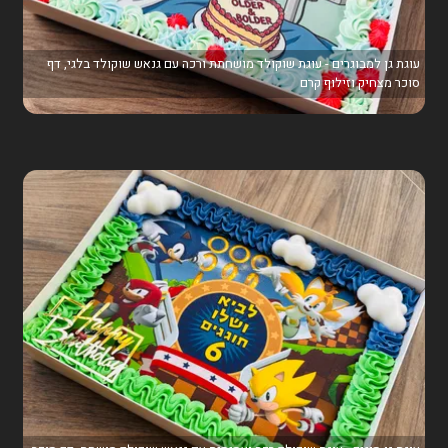
עוגת גן למבוגרים - עוגת שוקולד מושחתת ורכה עם גנאש שוקולד בלגי, דף
סוכר מצחיק וזילוף קרם