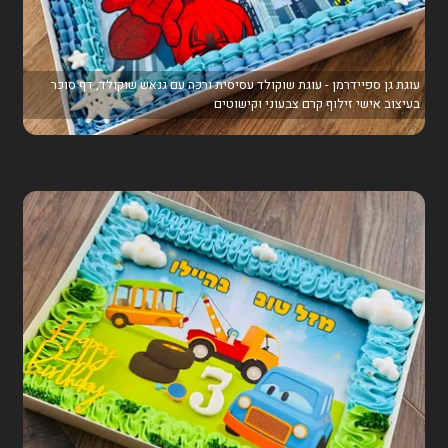
עוגת גן ספיידרמן - עוגת שוקולד עסיסית ורכה עם גנאש שוקולד, דף סוכר
בעיצוב אישי זילוף קרם צבעוני וקישוטים