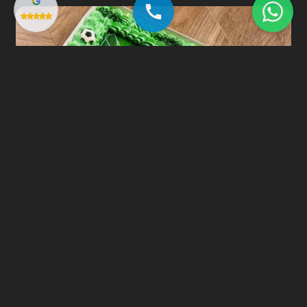
עוגת גן כדורגל - עוגת שוקולד רכה ועסיסית עם גנאש שוקולד מושחת, דף
סוכר וזילוף קרם צבעוני