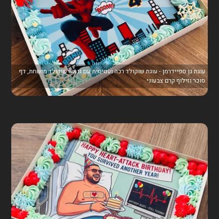
עוגת גן ספיידרמן - עוגת שוקולד רכה ועסיסית עם גנאש שוקולד מושחת, דף
סוכר וזילוף קרם צבעוני