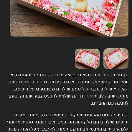
גיגת יום הולדת בגן היא רגע שיא עבור הקטנטנים, והעוגה היא
מיד מרכז העניינים. עוגת גן ארנבת פרחים נועדה בדיוק לרגעים
אלה – שילוב מנצח של טעם שילדים משתגעים עליו ועיצוב
תוק ושובה לב. זוהי הדרך המושלמת להכניס צבע, שמחה וטעם
חגיגה עם החברים.
בסיס לקינוח הוא עוגת שוקולד עסיסית ורכה במיוחד. אנחנו
ודעים שילדים הם הלקוחות הכי כנים, ולכן העוגה נאפית מחומרי
לם איכותיים המבטיחים מרקם נימוח ולא יבש. מעל העוגה נמזג