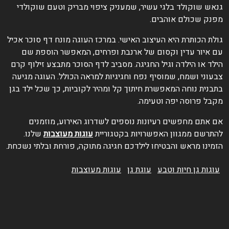
נאש שוקולד בלגי עשיר, שמעניק ציפוי מבריק וטעם שוקולדי
פנק שכולם אוהבים.
ולת הכותרת היא העיצוב האישי. במרכז העוגה מונח דף סוכר אכיל
ם איור עדין וקסום של ארנבת ופרחים, המאפשר הוספת שם
ילד או הילדה וגיל החגיגה. מסביב לדף הסוכר מתבצע זילוף קרם
בעוני ושמח, שמוסיף נפח וחגיגיות למראה הכולל. העוגה מגיעה
תבנית נוחה המאפשרת חיתוך קל ומהיר לקוביות, כך שכל ילד בגן
קבל פרוסה יפה וטעימה.
ם אתם מחפשים רעיונות נוספים לשדרוג האירוע, מוזמנים
התרשם ממגוון האפשרויות בקטגוריית
עוגות מעוצבות
שלנו.
זמינו מראש והבטיחו לילדכם חגיגה מתוקה, פורחת ובלתי נשכחת.
עוגות גן חיות וטבע
עוגת גן
עוגות מעוצבות