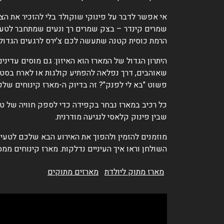
אי אפשר לדבר על פינוקי שוקולד בלי להזכיר את הצד
שמרים קינדר – בצק שמרים רך ונעים שמתחבר לטעם 
הרמת כוסית קטנה שתעשה לכם צ'ירס לרגעים הגדולי
היתרון הגדול של המארז הוא האיזון: גם מוסים עדינ
שאוהבים, דרך נפלאה להפתיע קולגות או לארח בסטיי
פשוט "בא לי לפנק"? זה בדיוק ה-מארז קינוחים שלכ
כל רכיב במארז נבחר בקפידה כדי לספק חוויה של טעם
שבין פינוק קלאסי לנגיעה מודרנית.
מוזמנים להזמין ולהפוך את האירוע הבא שלכם לטעים
השולחן וראו איך העיניים נדלקות. מארז קינוחים ממ
מארז מתוק ליולדת
מארזים מתוקים