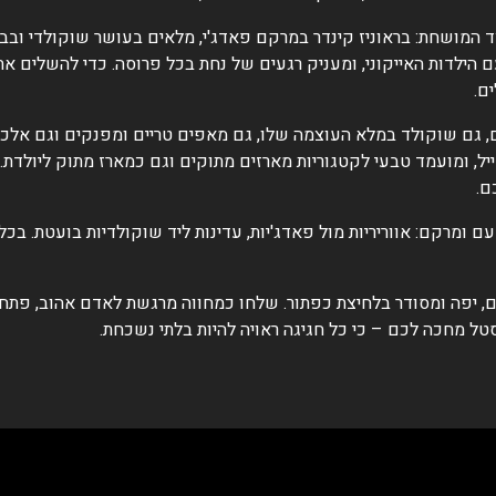
 המושחת: בראוניז קינדר במרקם פאדג'י, מלאים בעושר שוקולדי ובביס 
הילדות האייקוני, ומעניק רגעים של נחת בכל פרוסה. כדי להשלים את
ם.
ים, גם שוקולד במלא העוצמה שלו, גם מאפים טריים ומפנקים וגם אלכ
ל, ומועמד טבעי לקטגוריות מארזים מתוקים וגם כמארז מתוק ליולדת. 
ם.
 ומרקם: אווריריות מול פאדג'יות, עדינות ליד שוקולדיות בועטת. בכ
, יפה ומסודר בלחיצת כפתור. שלחו כמחווה מרגשת לאדם אהוב, פתחו 
סטל מחכה לכם – כי כל חגיגה ראויה להיות בלתי נשכחת.