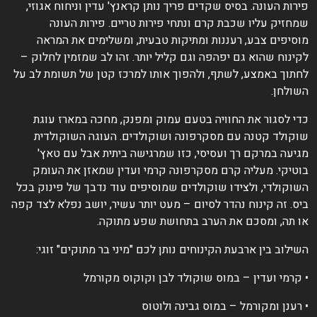
ירות העונה. בסיס שקדים פריך נותן קראנץ' עדין וניחוח אגוזי,
מחזיק עליו שכבת קרם ונתחי פירות טריים. פירות העונה
וסיפים צבע, רעננות ומתיקות טבעית, ומשלימים את המראה
קינוח שהוא גם יפהפה וגם קליל יותר. זהו לב שמזמין לחלוק –
חתוך באמצע, לשתף, ולהפוך אותו למרכז קטן של תשומת לב על
שולחן.
די לסגור את החוויה בטעם עמוק ומפנק, מחכה במארז עוגת
וקולד קטנה עם מסקרפונה ושוקולדים. העוגה השוקולדית
גיעה במרקם רך ועסיסי, כזו שמרגישה ביתית אבל עם טאץ'
וטיקי. מעליה קרם מסקרפונה קרמי ועדין שמאזן את העומק
שוקולדי, ולצידו שוקולדים שמוסיפים עוד נדבך של פינוק בכל
יס. זה קינוח נהדר לסיום – מעט יותר עשיר, יושב נפלא לצד קפה
ו תה, ומסכם את הערב בתחושת שפע מתוקה.
שילוב בין ארבעת הקינוחים נותן לכם "מיני בר מתוקים" זוגי:
 קרמי ועדין – במוס שוקולד לבן וקוקוס מקורמל
 רענן ומקורמל – במוס גבינה ולוטוס