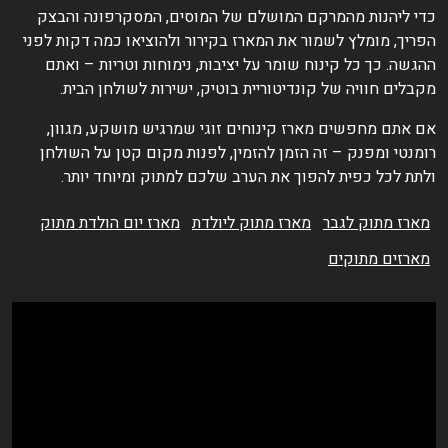
די ליהנות מהמרקם המושלם של המוסים, המסקרפונה והבצק
פריך, מומלץ לשמור את המארז בקירור ולהוציאו כמה דקות לפני
הגשה. כך כל קינוח שומר על יציבות, נימוחות וטריות – ואתם
קבלים חוויה של קונדיטוריית בוטיק, ישירות לשולחן הבית.
ם אתם מחפשים מארז קינוחים זוגי שמרגיש מושקע, מגוון,
ומנטי ומפנק – זה הזמן להזמין, לפנות מקום קטן על השולחן
לתת לכל כפית להפוך את הערב שלכם למתוק ומיוחד יותר.
מארז מתוק לגבר
מארז מתוק ליולדת
מארז יום הולדת מתוק
מארזים מתוקים