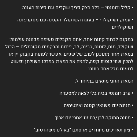
 קליל ורומנטי – בלב בצק פריך שקדים עם פירות העונה
 עמוק ושוקולדי – בעוגת השוקולד הקטנה עם מסקרפונה
שוקולדים
מקום לבחור קינוח אחד, אתם מקבלים טעימה מכוונת עולמות:
וקולד, מוס, לוטוס, גבינה, לב, פירות ומרקמים מקורמלים – הכול
מארז אחד מתוכנן לערב של שניים. אפשר לפתוח בקבוק יין או
הכין שתי כוסות קפה, להניח את המארז במרכז השולחן ופשוט
טעום מכל אחד בתורו.
מארז הזוגי מתאים במיוחד ל:
 ערב רומנטי בבית בלי לצאת למסעדה
 חגיגת יום נישואין קטנה ואינטימית
 מתנה מתוקה לבן/בת זוג אחרי יום ארוך
 ציון תאריכים מיוחדים או סתם "בא לנו משהו טוב"