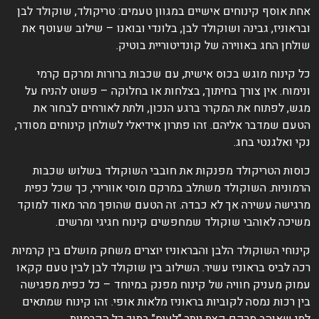
חת אוסף קינוחים אישיים במגוון טעמים: טריקולד, שוקולד לבן
בראוניז, גבינה ושוקולד לבן, בלונדי ובואנו – שילוב שעוטף את
ולחן החג באווירה של קונדיטוריית בוטיק.
ל קינוח מוגש בכוס אישית, עם שכבות ברורות ומרקם קרמי
נימוח. אין צורך בחיתוך, בצלחות או בחלוקה – פשוט להניח על
גש, לפתוח את המקרר ברגע הנכון, ולתת לאורחים לבחור את
טעם שמדבר אליהם. זהו פתרון אידיאלי לשולחן קינוחים מסודר,
קי ואלגנטי בחג.
וסות הטריקולד מפנקות את חובבי השוקולד בשלוש שכבות
רמוניות. השוקולד משתלב במרקם מוסי אוורירי, כך שכל כפית
רגישה עשירה אך לא כבדה. זה הטעם שהופך מהר מאוד למוקד
שיכה לאוהבי שוקולד שמחפשים קינוח חגיגי ומרשים.
ינוחי השוקולד הלבן והבראוניז יוצרים משחק מושלם בין קרמיות
כה לביס בראוניז עשיר. השילוב בין שוקולד לבן לבין טעם קקאו
מוק מעניק חוויה של קינוח מפנק במיוחד – כל כפית מפגישה
ין רכות נמסה לקוביות בראוניז מלאות אופי. זהו קינוח שמתאים