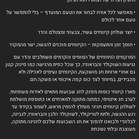
יתרון הגדול של המארז הוא הגיוון:
 מאפשר לכל אורח לבחור את הטעם המועדף – בלי להתפשר על
עם אחד לכולם
 יוצר שולחן קינוחים עשיר, צבעוני ומצטלם נהדר
 חוסך זמן והתעסקות – הקינוחים מוכנים להגשה, ישר מהמקרר
מרקמים הנימוחים של המוסים והקרמים משתלבים נהדר עם
גיעות השוקולד והבראוניז, כך שכל כפית מרגישה כמו פינוק קטן.
ם אחרי ארוחת חג מושקעת, הקינוחים נעימים לאכילה ולא
כבידים, במיוחד לצד כוס קפה איכותי או משקה חם.
ארז קינוחי כוסות מפנק לחג שבועות מתאים לאירוח משפחתי,
ערב חג אינטימי, כמתנה מתוקה למארחים או כתוספת מושלמת
שולחן קינוחים חגיגי. מומלץ להזמין מראש, לשמור בקירור עד
גע ההגשה, ולתת לטריקולד, לשוקולד הלבן והבראוניז, לגבינה,
בלונדי ולבואנו להפוך את חג השבועות שלכם לחגיגה מתוקה,
עוצבת ובלתי נשכחת.