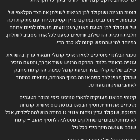
מי שאוהב מרקם קצת יותר "לעיס" בתוך כל הקרמיות.
וסות הגבינה ושוקולד לבן מביאות לשולחן את הצד הקלאסי של
בועות – מוס גבינה במרקם עדין וקטיפתי, יחד עם מתיקות רכה
ל שוקולד לבן. הטעם מאוזן, רענן ונעים, מושלם לסיום ארוחה
לבית חגיגית. זהו שילוב שיתאים כמעט לכל אחד מסביב לשולחן,
מיוחד למי שמחפש קינוח לא כבד מדי.
עמי הבלונדי מוסיפים למארז אופי קרמלי-חמאתי עדין, בהשראת
וגיית בראוניז בלונד. המרקם מרגיש עשיר אך רך, והטעם מזכיר
ילוב של שוקולד בהיר ונגיעת קרמל נעימה. זהו קינוח מחבק
הולך מצוין לצד קפה או תה בסוף הארוחה, ומתאים במיוחד
אוהבי מתיקות מעודנת.
ינוחי הבואנו מעניקים למארז טוויסט כיפי ומוכר. הטעמים
זכירים את חוויית חטיף הבואנו בגרסת כוס אישית: קרמיות
פנקת, שוקולד עדין וניחוח אגוזי. זו בחירה מושלמת לילדים, אבל
א פחות למבוגרים שחולקים נוסטלגיה לחטיף אהוב – קינוח
ובב שעושה חיוך מידי בכל גיל.