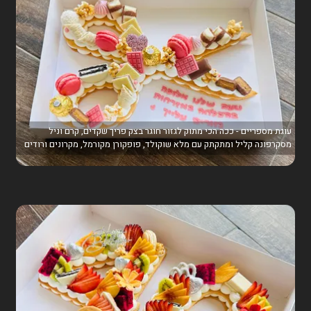
עוגת מספריים - ככה הכי מתוק לגזור חוגר בצק פריך שקדים, קרם וניל
מסקרפונה קליל ומתקתק עם מלא שוקולד, פופקורן מקורמל, מקרונים ורודים