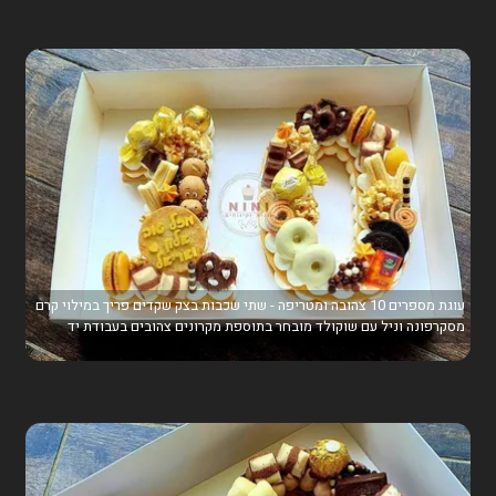
עוגת מספרים 10 צהובה ומטריפה - שתי שכבות בצק שקדים פריך במילוי קרם
מסקרפונה וניל עם שוקולד מובחר בתוספת מקרונים צהובים בעבודת יד