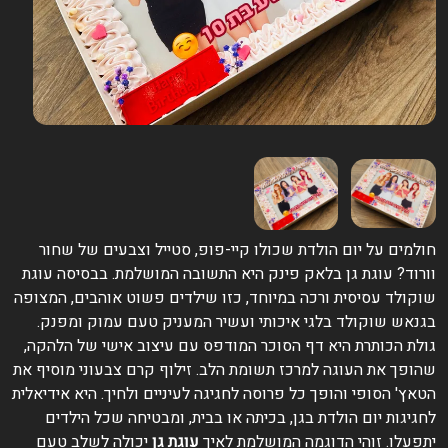
ולמים על יום הולדת שכולו קיי-פופ, סטייל וצבעים של שחור
ורוד? עוגת גן בלאק פינק היא התשובה המושלמת. בבסיסה עוגת
וקולד עסיסית ורכה במיוחד, כזו שילדים פשוט אוהבים, המצופה
גנאש שוקולד בלגי איכותי ועשיר המעניק טעם עמוק ומפנק.
ולת הכותרת היא דף הסוכר המודפס עם עיצוב אישי של הלהקה,
הופך את העוגה למרכז תשומת הלב. זילוף קרם צבעוני מוסיף את
טאץ' הסופי והופך כל פרוסה לחגיגה לעיניים ולחיך. היא אידיאלית
חגיגות יום הולדת בגן, בכיתה או בבית, ומבטיחה שכל הילדים
תפעלו. זוהי הדוגמה המושלמת לאיך
עוגת גן
יכולה לשלב טעם