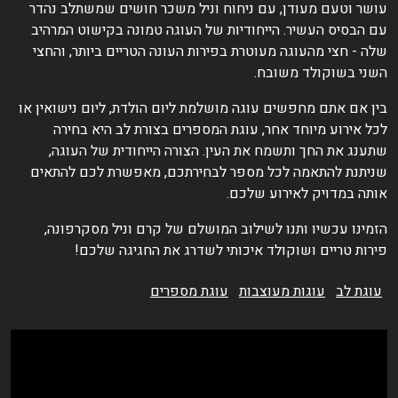
ושר וטעם מעודן, עם ניחוח וניל משכר חושים שמשתלב נהדר
ם הבסיס העשיר. הייחודיות של העוגה טמונה בקישוט המרהיב
לה - חצי מהעוגה מעוטרת בפירות העונה הטריים ביותר, והחצי
שני בשוקולד משובח.
ין אם אתם מחפשים עוגה מושלמת ליום הולדת, ליום נישואין או
כל אירוע מיוחד אחר, עוגת המספרים בצורת לב היא בחירה
תענג את החך ותשמח את העין. הצורה הייחודית של העוגה,
ניתנת להתאמה לכל מספר לבחירתכם, מאפשרת לכם להתאים
ותה במדויק לאירוע שלכם.
זמינו עכשיו ותנו לשילוב המושלם של קרם וניל מסקרפונה,
ירות טריים ושוקולד איכותי לשדרג את החגיגה שלכם!
עוגת לב
עוגות מעוצבות
עוגת מספרים