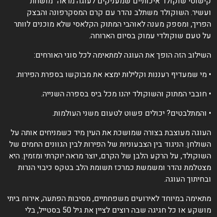
ישוטי שוקולד איכותיים שמעניקים לעוגה מראה "מושחת"
עשיר. השוקולד משתלב נהדר עם קרם המסקרפונה והבצק
פריך, ומספק מענה לאוהבי המתוק הקלאסי שלא מוכנים לוותר
ל טעם שוקולדי עמוק בסיום הארוחה.
שילוב הזה הופך את העוגה למתאימה לכל סוגי האורחים:
 מי שמעדיף רעננות וקלילות ימצא את מבוקשו בספרת הפירות.
 חובבי המתוק והשוקולד יהנו מכל ביס בספרה השנייה.
 והמתלבטים? יכולים פשוט לטעום משני העולמות.
עוגה מעוצבת בצורה שמושכת את העין מיד כשמניחים אותה על
שולחן. הניגוד בין הצבעוניות של הפירות לבין הגוונים החמים של
שוקולד, על הרקע הלבן של הקרם, יוצר מראה יוקרתי ומזמין. היא
צטלמת נהדר ומשמשת כמרכז תשומת הלב בטקס כיבוי הנרות
בחיתוך העוגה.
תאימה במיוחד לאירועים משפחתיים, מסיבות הפתעה, אירוח ביתי
מושקע או כל חגיגה שבה רוצים לציין את גיל 50 בסטייל, בלי