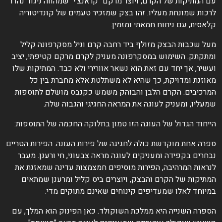
ם המתיקות של הקרם, ויוצר מרקם "קראנצ'י" שמהווה ניגוד נהדר
רכות שמונחת מעליו. זהו בצק שמזכיר טעמים של קונדיטוריה
לאסית, עם ניחוח חמאתי ומזמין.
על שכבות הבצק מזולף ביד רחבה קרם וניל מסקרפונה קליל
מתקתק. השימוש במסקרפונה מעניק לקרם מרקם קטיפתי, יציב
עשיר, אך יחד עם זאת הוא נשאר אוורירי ולא כבד. המתיקות שלו
אוזנת ומדויקת, כך שהיא לא משתלטת אלא מחברת בין כל
מרכיבים. הקרם הלבן והבוהק משמש כקנבס מושלם לתוספות
מעליו, ומעניק לעוגה את המראה החגיגי והגבוה שלה.
ייחוד הגדול של העוגה הזו טמון בחלוקה החכמה של התוספות:
פרה אחת מוקדשת כולה לחגיגה של פירות העונה. הפירות הטריים
בחרים בקפידה ומעניקים לעוגה מראה צבעוני, חי ורענן. מעבר
נראות המרהיבה, הפירות מוסיפים חמצמצות עדינה שמאזנת את
מתיקות של הקרם והבצק, ויוצרים ביס קליל ומרענן שמתאים
מיוחד לאלו שמעדיפים קינוחים שאינם מתוקים מדי.
ספרה השנייה היא ממלכת השוקולד. כאן הפינוק הוא המלך, עם