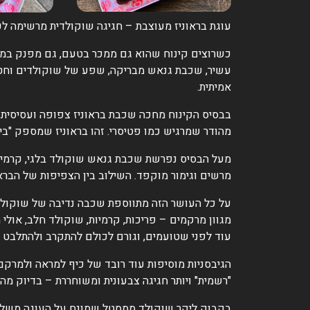
עוגת בראוניז מעוצבת – חגיגה שוקולדית מרשימה לכ
כשרוצים קינוח שהוא גם ממכר בטעם, גם מפנק במרא
עשיר, שכבת גנאש מבריקה, שפע של שוקולדים וחטי
אמיתית.
בבסיס הקינוח מחכה שכבת בראוניז צפופה ועסיסית,
מהודר שמרגיש כמו פטיסרי. זהו בראוניז שמספק "ב
מעל הבסיס נפרשת שכבת גנאש שוקולד בלגי, קרמית 
מרשים וגימור מוקפד. השילוב בין הצפיפות של הברא
על כל העושר הזה מתווספת שכבה נדיבה של שוקולדי
מגוון מרקמים – פריכות, קרמיות, שוקולד חלב, אולי
עוד לפני שטועמים, וגורם לכולם להתקרב ולהתלבט 
הגיבסניות מוסיפות עוד רובד של כיף למראה ולמרקם
"רשמית" ויותר חגיגה צבעונית ומשוחררת – בדיוק מה
בקבוק ליקר שוקולד ממסטל שמונח על העוגה משלים א