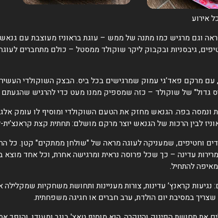
ל אירוע
ה וגם מרגיש כמו מתנה של ממש – עוגת בראוניז מעוצבת עם גנאש שו
פים, גיבסניות ובקבוק ליקר שוקולד ממסטל – כולם מתחברים לעוג
 עם מרקם פאד’גי עמוק שמרגישים בכל ביס. הבצק השוקולדי העשיר י
יס גדול" של שוקולד – כזה שמספיק ממנו מעט כדי להרגיש שהגעתם 
ונמסה בפה. הגנאש מחזק את הטעם השוקולדי ומוסיף לו עומק אלגנטי
וניז לבין הרכות של הגנאש יוצר מרקם מושלם: תחתית קצת קראנצ’ית
ם וחטיפים, שמעניקה לעוגה מראה של "שולחן ממתקים" קטן. כל החט
 מרירות עדינה – כך שכל פרוסה נראית ומרגישה אחרת, וכל אחד מוצא 
מאיפה להתחיל.
: נגיעות קראנץ’ עדינות, צורות מעניינות ותחושת משחקיות שמקלילה 
 שצריך במסיבת יום הולדת, ערב חברים או חגיגה משפחתית.
ת תחושת הפינוק והיוקרה. הוא מוסיף טאצ' בוגר ומעודן, והופך את 