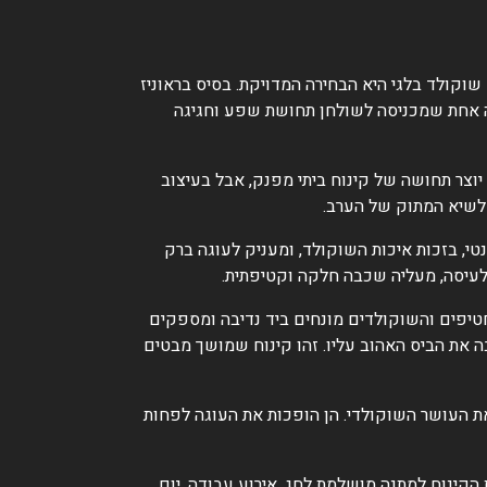
קולד בלגי היא הבחירה המדויקת. בסיס בראוניז
ה אחת שמכניסה לשולחן תחושת שפע וחגיגה
וצר תחושה של קינוח ביתי מפנק, אבל בעיצוב
לשיא המתוק של הערב.
, בזכות איכות השוקולד, ומעניק לעוגה ברק
-לעיסה, מעליה שכבה חלקה וקטיפתית.
יפים והשוקולדים מונחים ביד נדיבה ומספקים
בה את הביס האהוב עליו. זהו קינוח שמושך מבטים
את העושר השוקולדי. הן הופכות את העוגה לפחות
הקינוח למתנה מושלמת לחג, אירוע עבודה, יום