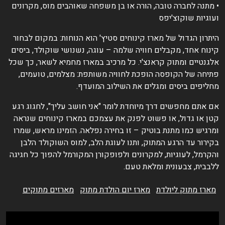
 מתנה לחברה טובה, הורה או בן משפחה שאוהבים מוס, מקרונים
עוגיות שוקוצ'יפס
יתרון הגדול של מארז קינוחים סטיץ' הוא הנוחות: במקום לבחור
ינוח אחד, מקבלים חוויה שלמה – עוגה, נשנושי שוקולד, ביסים
לגנטיים ומתוק קראנצ'י. כל מרכיב במארז מחמיא לשאר, כך שכל
תיחה של הקופסה הופכת לחוויה משותפת: מצלמים, טועמים,
חליפים ביסים ומגלים את השילוב המועדף.
ם אתם מחפשים דרך מיוחדת לומר "אני חושב עליך", לחגוג רגע
טן או גדול, או פשוט לפנק את עצמכם במארז קינוחים שנראה
מרגיש כמו מתנת בוטיק – זו בחירה נפלאה. הזמינו מראש, שמרו
קירור עד הרגע המתוק, ותנו לעוגת הלב, למוס השוקולד הלבן
הקרמל, לעוגיות, למקרונים ולפופקורן המקורמל להפוך כל חגיגה
לבבית, צבעונית ומלאת טעם.
מארז מתוק ליולדת
מארז יום הולדת מתוק
מארזים מתוקים