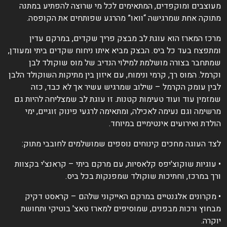
עוצבים ומוקפדים, המתאימים לכל מי שרוצה להפתיע במתנה
תוקה אחת שמרגישה “וואו” מהרגע שפותחים את הקופסה.
רכז המארז הוא עוגת לב מבצק פריך שקדים, במרקם עדין
מתפצח בעד כל ביס. הבצק מביא איתו ניחוח שקדים ביתי ומעודן,
מתחבר בצורה מושלמת למילוי הנדיב של מוס שוקולד לבן
קרמל. המוס רך, קרמי ונימוח, עם איזון בין מתיקות השוקולד הלבן
בין עומק הקרמל – שילוב שמרגיש עשיר אך לא כבד, כזה
מזמין עוד ועוד טעימות קטנות. זו עוגת לב שמצליחה להיות גם
רשימה וגם נעימה לאכילה, ומתאימה לרגעי פינוק זוגיים, ימי
ולדת ואירועים אינטימיים במיוחד.
צד העוגה מחכים קינוחים נוספים שמושלמים לחובבי מתוק:
 עוגיות שוקוצ'יפס קלאסיות, עם מרקם ביתי – קראנצ'י בקצוות
רך במרכז, וחתיכות שוקולד שמפנקות בכל ביס.
 מקרונים אלגנטיים במרקם האייקוני שלהם – קראסט דקיק
בחוץ ורכות מבפנים, שמוסיפים למארז טאצ' בוטיקי ותחושת
וקרה.