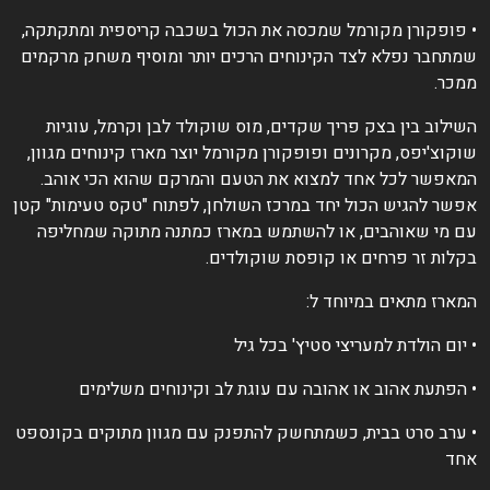
 פופקורן מקורמל שמכסה את הכול בשכבה קריספית ומתקתקה,
מתחבר נפלא לצד הקינוחים הרכים יותר ומוסיף משחק מרקמים
מכר.
שילוב בין בצק פריך שקדים, מוס שוקולד לבן וקרמל, עוגיות
וקוצ'יפס, מקרונים ופופקורן מקורמל יוצר מארז קינוחים מגוון,
מאפשר לכל אחד למצוא את הטעם והמרקם שהוא הכי אוהב.
פשר להגיש הכול יחד במרכז השולחן, לפתוח "טקס טעימות" קטן
ם מי שאוהבים, או להשתמש במארז כמתנה מתוקה שמחליפה
קלות זר פרחים או קופסת שוקולדים.
מארז מתאים במיוחד ל:
 יום הולדת למעריצי סטיץ' בכל גיל
 הפתעת אהוב או אהובה עם עוגת לב וקינוחים משלימים
 ערב סרט בבית, כשמתחשק להתפנק עם מגוון מתוקים בקונספט
חד