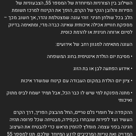
השילוב בין הצורניות המיוחדת של המספר 55, הצבעוניות של
פירות והלובן הנקי של הקרם, הופך את הקינוח למרכז תשומת
לב בכל שולחן חגיגי. זוהי עוגה שמצטלמת נהדר, אך חשוב מכך –
ספקת חוויית אכילה איכותית שאינה כבדה מדי, ומתאימה בדיוק
סיום ארוחה חגיגית או להרמת כוסית.
עוגה מתאימה למגוון רחב של אירועים:
 מסיבת יום הולדת אינטימית בחוג המשפחה
 אירוע הפתעה לבן או בת הזוג
 ציון יום הולדת במקום העבודה עם קינוח שמשדר איכות
 מתנה מפנקת למי שיש לו כבר הכל, אבל תמיד ישמח לביס מתוק
איכותי
הקפדה על חומרי גלם טריים, החל מהבצק הפריך, דרך הקרם
עשיר ועד לפירות שנבחרו בקפידה, מבטיחה שכל פרוסה תהיה
גיגה בפני עצמה. מומלץ להזמין מראש כדי להבטיח את העיצוב
המדויק ואת טריות המרכיבים לרגע המיוחד שלכם. תנו למספר 55