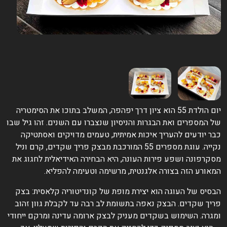
יום הולדת 55 הוא ציון דרך יפהפה, המשלב בתוכו את הסימטריה
ל המספרים ואת הבגרות והניסיון שנצברו עם השנים. זהו גיל שבו
בר יודעים להעריך איכות אמיתית, טעמים מדויקים ואסתטיקה
נקייה. עוגת מספרים 55 המורכבת מבצק פריך שקדים, קרם וניל
סקרפונה ושפע פירות העונה, היא הבחירה האידיאלית לחגוג את
מאורע הזה בצורה אלגנטית, מרשימה וטעימה להפליא.
בסיס של העוגה הוא יצירת מופת של קונדיטוריה קלאסית: בצק
ריך שקדים. הבצק נאפה בתשומת לב רבה עד לקבלת גוון זהוב
מגרה. השימוש בשקדים מעניק לבצק ארומה עדינה ומרקם ייחודי