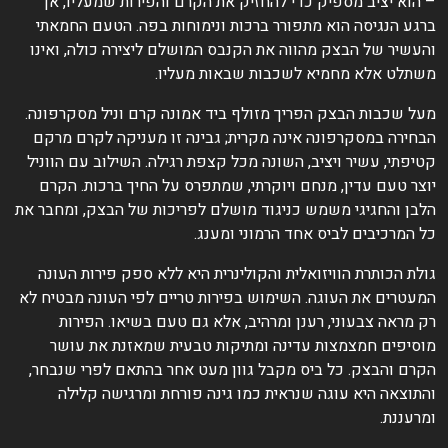
 הוא יציב מספיק כדי להחזיק את הקרם והפירות שמעליו, אך
רגע הנגיסה הוא מתפורר ברכות ונימוחות בפה. הטעם החמאתי
העשיר של הבצק מהווה את הקנבס המושלם ליצירה כולה, ואינו
שתלט אלא מחמיא לשכבות שבאות מעליו.
על שכבות הבצק הפריך מזולף ביד אמונה קרם וניל מסקרפונה.
בחירה במסקרפונה אינה מקרית; גבינה זו מעניקה לקרם מרקם
טיפתי, עשיר ויציב, השונה מכל קצפת רגילה. השילוב עם הווניל
וצר טעם עדין, מנחם ויוקרתי, שמתפרס על החיך ברכות. הקרם
לבן והחגיגי משמש כניגוד מושלם לפריכות של הבצק, ומחבר את
ל המרכיבים לביס אחד הרמוני ומענג.
ולת הכותרת הוויזואלית והקולינרית היא ללא ספק פירות העונה
מעטרים את העוגה. השימוש בפירות טריים לפי העונה מבטיח לא
ק מראה צבעוני, רענן ומרהיב, אלא גם טעם בשיאו. הפירות
וסיפים חמצמצות עדינה ומתיקות טבעית שמאזנת את עושר
קרם והבצק. כל ביס מקבל גוון מעט אחר בהתאם לפרי שנבחר,
התוצאה היא עוגה שנראית כמו גינה פורחת ומרגישה קלילה
מרעננת.