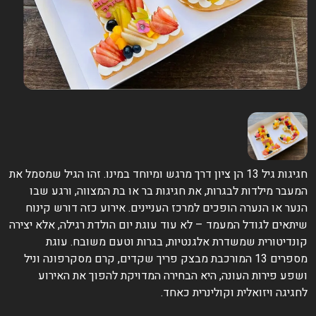
חגיגות גיל 13 הן ציון דרך מרגש ומיוחד במינו. זהו הגיל שמסמל את
המעבר מילדות לבגרות, את חגיגות בר או בת המצווה, ורגע שבו
הנער או הנערה הופכים למרכז העניינים. אירוע כזה דורש קינוח
שיתאים לגודל המעמד – לא עוד עוגת יום הולדת רגילה, אלא יצירה
קונדיטורית שמשדרת אלגנטיות, בגרות וטעם משובח. עוגת
מספרים 13 המורכבת מבצק פריך שקדים, קרם מסקרפונה וניל
ושפע פירות העונה, היא הבחירה המדויקת להפוך את האירוע
לחגיגה ויזואלית וקולינרית כאחד.