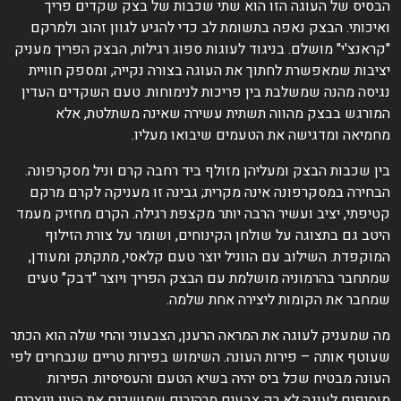
הבסיס של העוגה הזו הוא שתי שכבות של בצק שקדים פריך
ואיכותי. הבצק נאפה בתשומת לב כדי להגיע לגוון זהוב ולמרקם
"קראנצ'י" מושלם. בניגוד לעוגות ספוג רגילות, הבצק הפריך מעניק
יציבות שמאפשרת לחתוך את העוגה בצורה נקייה, ומספק חוויית
נגיסה מהנה שמשלבת בין פריכות לנימוחות. טעם השקדים העדין
המורגש בבצק מהווה תשתית עשירה שאינה משתלטת, אלא
מחמיאה ומדגישה את הטעמים שיבואו מעליו.
בין שכבות הבצק ומעליהן מזולף ביד רחבה קרם וניל מסקרפונה.
הבחירה במסקרפונה אינה מקרית; גבינה זו מעניקה לקרם מרקם
קטיפתי, יציב ועשיר הרבה יותר מקצפת רגילה. הקרם מחזיק מעמד
היטב גם בתצוגה על שולחן הקינוחים, ושומר על צורת הזילוף
המוקפדת. השילוב עם הווניל יוצר טעם קלאסי, מתקתק ומעודן,
שמתחבר בהרמוניה מושלמת עם הבצק הפריך ויוצר "דבק" טעים
שמחבר את הקומות ליצירה אחת שלמה.
מה שמעניק לעוגה את המראה הרענן, הצבעוני והחי שלה הוא הכתר
שעוטף אותה – פירות העונה. השימוש בפירות טריים שנבחרים לפי
העונה מבטיח שכל ביס יהיה בשיא הטעם והעסיסיות. הפירות
מוסיפים לעוגה לא רק צבעים מרהיבים שמושכים את העין ויוצרים