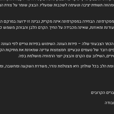
מהווה תשתית יציבה וטעימה לשכבות שמעליו. הבצק שומר על צורת המ
סקרפונה. הבחירה במסקרפונה אינה מקרית; גבינה זו ידועה במרקם ה
מעודנת ומאוזנת, שאינה מכבידה על החיך. הקרם הלבן והבוהק משמש כב
הכתר הצבעוני שלה – פירות העונה. השימוש בפירות טריים לפי העונה
פים רובד של טעמים טבעיים: חמצמצות עדינה שמאזנת את מתיקות הקרם
ירים, השילוב עם הקרם והבצק יוצר הרמוניה מושלמת בפה.
את העוגה למרכז תשומת הלב בכל שולחן. היא מצטלמת נהדר, משדרת השקעה ומחשב
ברים הקרובים
בודה