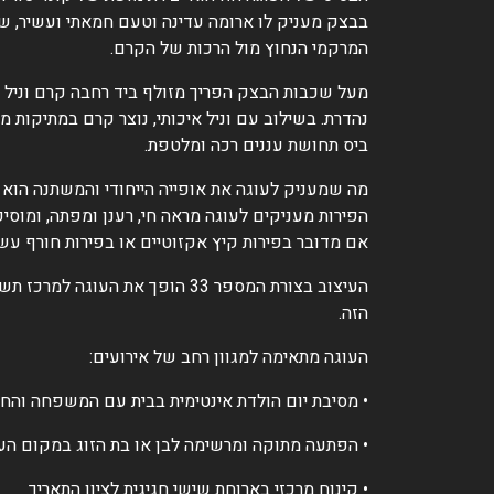
בבצק מעניק לו ארומה עדינה וטעם חמאתי ועשיר, ש
המרקמי הנחוץ מול הרכות של הקרם.
מעל שכבות הבצק הפריך מזולף ביד רחבה קרם וניל מ
נהדרת. בשילוב עם וניל איכותי, נוצר קרם במתיקות 
ביס תחושת עננים רכה ומלטפת.
מה שמעניק לעוגה את אופייה הייחודי והמשתנה הוא 
הפירות מעניקים לעוגה מראה חי, רענן ומפתה, ומוסי
אם מדובר בפירות קיץ אקזוטיים או בפירות חורף עש
העיצוב בצורת המספר 33 הופך 
הזה.
העוגה מתאימה למגוון רחב של אירועים:
• מסיבת יום הולדת אינטימית בבית עם המשפחה והח
• הפתעה מתוקה ומרשימה לבן או בת הזוג במקום הע
• קינוח מרכזי בארוחת שישי חגיגית לציון התאריך