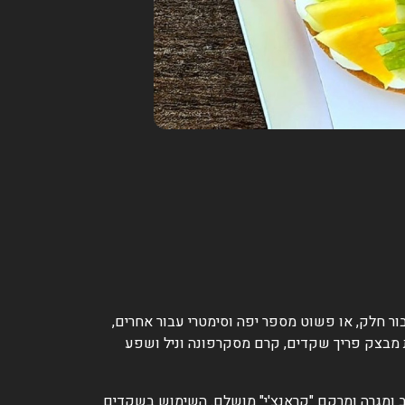
יח" עבור חלק, או פשוט מספר יפה וסימטרי עבור אחרים,
שדר בדיוק את אותם ערכים: אלגנטיות, איכות וטעם בלתי מתפשר. עוגת מספרים 33 המורכבת מבצק פריך שקדים, קרם מסקרפונה וניל ושפע
ב ומגרה ומרקם "קראנצ'י" מושלם. השימוש בשקדים