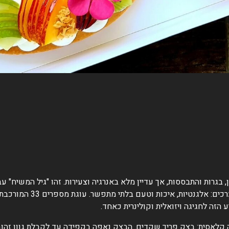
שמסמל איזון, בגרות והתבססות, אך עדיין מלא באנרגיה וצעירות. זהו "גיל המש
שמצדיק חגיגה עם קינוח שמ
הזה לחגיגה ויזואלית וקולינרית כאחד.
יה קלאסית: בצק פריך שקדים. הבצק נאפה בקפידה עד לקבלת גוון זהו