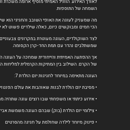
לאורך האירוע. הווניל האמיתי מוסיף ארומה משכרת ו
השמחה של התוספות.
מה שמעניק לעוגה את האופי השובב והחגיגי הוא שי
הכי חמים ומבוקשים כיום, כאלה שילדים פשוט לא י
לצד השוקולדים, העוגה מעוטרת במקרונים צבעוניים. 
שמשתלבים נהדר עם תמת החד-קרן הקסומה.
אך ההפתעה האמיתית והייחודית שמחכה על העוגה הי
של הקרם. השילוב בין המתיקות הקרמלית למליחות העד
העוגה מתאימה במיוחד לחגיגות יום הולדת 7:
• מסיבת יום הולדת לבנות שאוהבות את עולם הפנטזי
• אירוע כיתתי או משפחתי שבו רוצים עוגה שתהיה מ
• צילומי יום הולדת (בוק) שבהם העוגה משמשת אביז
• פינוק מיוחד לילדה שחולמת על חגיגה מהסרטים