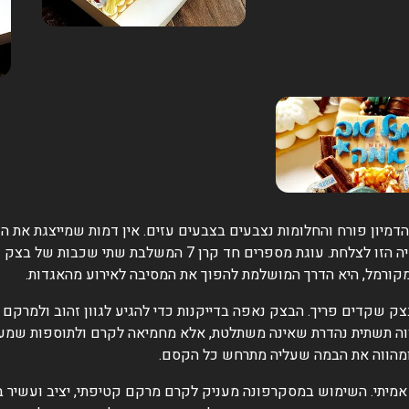
, גיל שבו הדמיון פורח והחלומות נצבעים בצבעים עזים. אין דמות שמייצגת 
טובה יותר לחגוג מאשר עם עוגה שמביאה את הפנטזיה הזו לצלחת. 
מקורמל, היא הדרך המושלמת להפוך את המסיבה לאירוע מהאגדות.
ק שקדים פריך. הבצק נאפה בדייקנות כדי להגיע לגוון זהוב ולמרקם "
וה תשתית נהדרת שאינה משתלטת, אלא מחמיאה לקרם ולתוספות שמעל, 
 אמיתי. השימוש במסקרפונה מעניק לקרם מרקם קטיפתי, יציב ועשיר ב