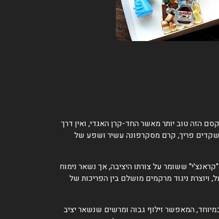
את הקסם הזה טוב יותר מאשר החד-קרן האגדי, ואין דרך
עוגת מספרים חד קרן 7 המשלבת שתי שכבות של בצק שקדים פריך, קרם מסקרפונה עשיר ושפע של
קראנצ'י" ששומר על צורתו היציבה, אך נשאר נימוח
ויוצרת ניגוד מרקמים מושלם בין הפריכות של
מיוחד, המאפשר זילוף גבוה ומרשים שנשאר יציב