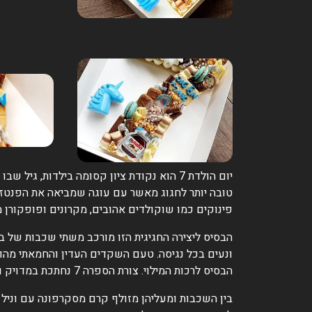
יום הולדת 7 הוא נקודת ציון קסומה בילדות
פינוקים כמו שוקולדים אהובים, מקרונים ופופקורן 
הבסיס ליצירה החגיגית הזו מורכב משתי שכבות של בצ
ונעים בכל נגיסה. טעם השקדים העדין והחמאתי מהו
הבסיס לרכות המילוי. צורת הספרה 7 נחתכת במדויק ומהווה את הבמה שעליה מתרחש כל הקסם.
בין השכבות ומעליהן מזולף קרם מסקרפונה עם וניל