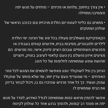
 אין צורך בחיתוך, צלחות או סכינים – מניחים על מגש יפה
המסיבה מתחילה
 מתאים גם כליווי לעוגת יום הולדת מרכזית וגם ככוכב הראשי של
ולחן המתוקים
קאפקייקס משתלבים מעולה בכל סוג של חגיגה: ימי הולדת
ילדים ולמבוגרים, מסיבות בבית, אירועים קטנים בעבודה או
פגשים משפחתיים שבהם רוצים פינוק אישי, נוח ומרשים. הם
ציעים איזון מושלם בין טעם קלאסי לעיצוב בוטיק, ויוצרים
חושת שפע שמתאימה לחלומות של כל חוגג.
גיוון בין וניל לשוקולד נוגט מאפשר להתאים את המגש לכל סוגי
אורחים – מי שמעדיף טעם עדין יותר, ומי שלא מוותר על שוקולד
מוק ועשיר. כך כל אחד מרגיש שנזכרו גם בו, ויכול לבחור בדיוק
ת הביס שמתאים לו.
פשר להזמין מראש כמות שמתאימה לגודל האירוע, לסדר על מגש
פה או סטנד רב־קומות, ולהפוך ברגע אחד כל שולחן לקינוח