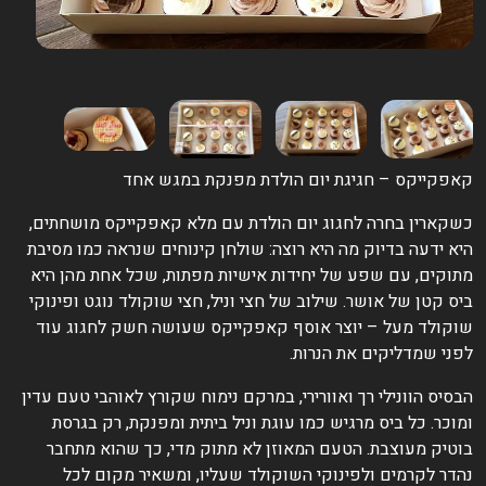
אפקייקס – חגיגת יום הולדת מפנקת במגש אחד
שקארין בחרה לחגוג יום הולדת עם מלא קאפקייקס מושחתים,
יא ידעה בדיוק מה היא רוצה: שולחן קינוחים שנראה כמו מסיבת
תוקים, עם שפע של יחידות אישיות מפתות, שכל אחת מהן היא
יס קטן של אושר. שילוב של חצי וניל, חצי שוקולד נוגט ופינוקי
וקולד מעל – יוצר אוסף קאפקייקס שעושה חשק לחגוג עוד
פני שמדליקים את הנרות.
בסיס הוונילי רך ואוורירי, במרקם נימוח שקורץ לאוהבי טעם עדין
מוכר. כל ביס מרגיש כמו עוגת וניל ביתית ומפנקת, רק בגרסת
וטיק מעוצבת. הטעם המאוזן לא מתוק מדי, כך שהוא מתחבר
הדר לקרמים ולפינוקי השוקולד שעליו, ומשאיר מקום לכל