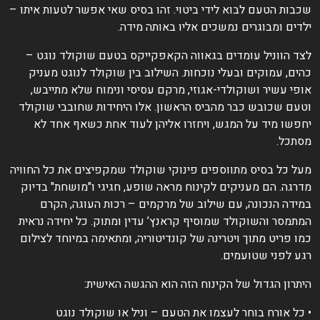
כבות הטעם לבוא לידי ביטוי. זהו בסיס שאי אפשר לטעות איתו –
לדים ומבוגרים נמשכים אליו באותה מידה.
צד הווניל עומדים בגאווה הקאפקייקס בטעם שוקולד נוגט –
הים, עמוקים ובעלי נוכחות. השילוב בין שוקולד לנוגט מעניק
ופי עשיר ושוקולדי-אגוזי, מרקם עסיסי ונימוח שלא מתייבש,
טעם שכובש כבר מהביס הראשון. אלו היחידות שחובבי שוקולד
חפשו מיד על המגש, ויחזרו אליהן לעוד אחת כשאף אחד לא
סתכל.
על כל בסיס מתווספים פינוקי שוקולד שמקפיצים את כל החוויה
דרגה. הם מעניקים לקינוח מראה שופע, חגיגי ו"מושחת" בדיוק
מידה הנכונה, עם שילוב של מרקמים – רכות העוגה, הקרם
מתמסר והשוקולד שמוסיף קראנץ’ עדין ומתוק. כל יחידה נראית
מו פריט מתוך ויטרינה של קונדיטוריה, ומתאימה במיוחד לצילום
גע לפני שטועמים.
יתרון הגדול של הקינוח הזה הוא ההגשה האישית:
 כל אורח בוחר לעצמו את הטעם – וניל או שוקולד נוגט