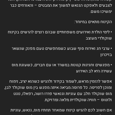
צבעים ולאפקט הגנאש למשוך את המבטים – והאורחים כבר
משיכו משם.
קינוח מתאים במיוחד:
 לימי הולדת ואירועים משפחתיים שבהם רוצים להרשים בקינוח
וקולדי מעוצב
 ערבי חג ואירוח סוף שבוע כשמחפשים טעם מפנק שנשאר
זיכרון
 מפגשים וחגיגות קטנות במשרד או עם חברים, כשעוגת מוס
שירה היא לב האירוע
פשר להזמין מראש, לשמור בקירור ולהגיש כשהוא יציב, נימוח
מוכן לפריסה. כל פרוסה מביאה איתה מפגש בין מוס שוקולד לבן,
וס שוקולד חלב עם עוגיות וגנאשי פררו רושה, רפאלו, נוגט
לוטוס – חוויה שוקולדית מלאה ומדויקת.
ם חשוב לכם להגיש קינוח שמאחד תחתיו מוס, גנאש, עוגיות