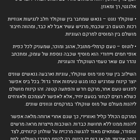
לגנטי, רך ומאוזן.
 שוקולד נוגט – גנאש שמחבר בין שוקולד חלב לנגיעות אגוזיות
כות. הטעם רב־שכבתי, מרגיש עשיר אבל לא כבד, ומהווה חיבור
ושלם בין המוסים למרקם העוגיות.
 לוטוס – טעם קרמלי-מתובל, אהוב ומוכר, שמעניק לכל כפית
ופי חמים וייחודי. הוא מוסיף שכבה נוספת של עומק, ומתכתב
הדר עם שאר טעמי השוקולד והעוגיות.
שילוב בין שני סוגי מוס שוקולד, עוגיות וארבעה גנאשים שונים
וצר קינוח שמרגיש כמו מגש טעימות אחד גדול: בכל ביס אפשר
פגוש טעם אחר, מרקם חדש והפתעה קטנה. זהו קינוח מושלם
שלא רוצים לבחור בטעם יחיד, אלא לאפשר לעצמכם ולאורחים
יהנות מעולם של מוס שוקולד במרקמים וגוונים שונים.
מרקם הכולל קליל ואוורירי, כך שגם אחרי ארוחה מלאה אפשר
יהנות ממנו ללא תחושת כבדות. השכבות מייצרות מראה מרשים
מסודר, שמתאים מאוד להגשה מרכזית על שולחן קינוחים, לצד
פה איכותי, תה או כוס יין קינוח. רק להניח במרכז השולחן, לתת