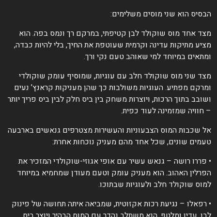
בסיס הוא שני מוסים משלימים:
צד אחד מוס שוקולד לבן קטיפתי, במרקם רך ונמס בפה. הוא
ציע מתיקות עדינה וקרמית שעוטפת את החיך, בלי להיות כבדה,
מתאים במיוחד למי שאוהב טעם נקי ורך.
צד שני מוס שוקולד חלב עם עוגיות, שמוסיף עומק שוקולדי
מרקם מפתיע. העוגיות משולבות כך שהן מעניקות קראנץ’ נעים
שובב בתוך הרכות, ויוצרות משחק בין ביס חלק לבין ביס פריך יותר
 חוויה שמזמינה לעוד כפית.
ל שכבות המוס הצבעוניות והעשירות מצטרפים גנאשים בארבעה
עמים שונים, שכל אחד מהם מעניק נוכחות אחרת:
 פררו רושה – גנאש עשיר עם אופי אגוזי-שוקולדי המזכיר את
פרלין האהוב. הוא מעניק עומק וטעם מעודן שמחמיא במיוחד
מוס שוקולד חלב ולעוגיות שבתוכו.
 רפאלו – נגיעת רכות אקזוטית, שמביאה איתה תחושה של פינוק
בן, עדין ומלטף. הוא משתלב נהדר עם המוס הבהיר ויוצר ביס